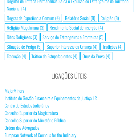
Regime de Entrada Permanência Saída e Expulsão de Estrangeiros do Território
Nacional
(4)
Regras da Experiência Comum
(4)
Relatório Social
(8)
Religião
(8)
Religião Muçulmana
(3)
Rendimento Social de Inserção
(4)
Ritos Religiosos
(3)
Serviço de Estrangeiros e Fronteiras
(5)
Situação de Perigo
(5)
Superior Interesse da Criança
(4)
Tradições
(4)
Tradução
(4)
Tráfico de Estupefacientes
(4)
Ónus da Prova
(4)
LIGAÇÕES ÚTEIS
MajorMinors
Instituto de Gestão Financeira e Equipamentos da Justiça I.P.
Centro de Estudos Judiciários
Conselho Superior da Magistratura
Conselho Superior do Ministério Público
Ordem dos Advogados
European Network of Councils for the Judiciary