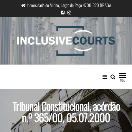
Saltar
Universidade do Minho, Largo do Paço 4700-320 BRAGA
para
o
conteúdo
InclusiveCourts
Igualdade e diferença cultural na
prática judicial portuguesa
MENU
Tribunal Constitucional, acórdão
n.º 365/00, 05.07.2000