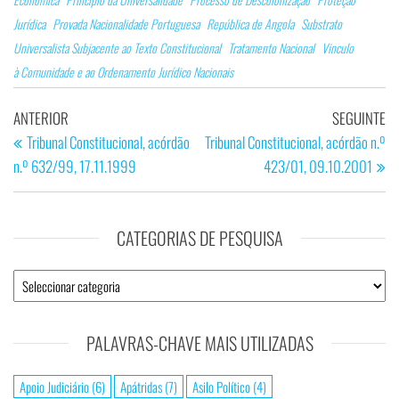
Jurídica
Provada Nacionalidade Portuguesa
República de Angola
Substrato
Universalista Subjacente ao Texto Constitucional
Tratamento Nacional
Vinculo
à Comunidade e ao Ordenamento Jurídico Nacionais
Navegação
Artigo
Ar
ANTERIOR
SEGUINTE
de
anterior
se
Tribunal Constitucional, acórdão
Tribunal Constitucional, acórdão n.º
n.º 632/99, 17.11.1999
423/01, 09.10.2001
artigos
CATEGORIAS DE PESQUISA
Categorias
de
Pesquisa
PALAVRAS-CHAVE MAIS UTILIZADAS
Apoio Judiciário
(6)
Apátridas
(7)
Asilo Político
(4)