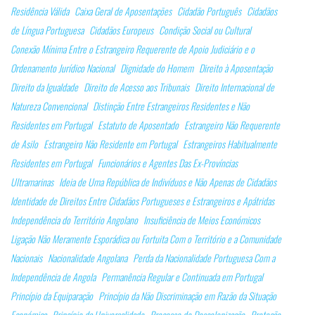
Residência Válida
Caixa Geral de Aposentações
Cidadão Português
Cidadãos
de Língua Portuguesa
Cidadãos Europeus
Condição Social ou Cultural
Conexão Mínima Entre o Estrangeiro Requerente de Apoio Judiciário e o
Ordenamento Jurídico Nacional
Dignidade do Homem
Direito à Aposentação
Direito da Igualdade
Direito de Acesso aos Tribunais
Direito Internacional de
Natureza Convencional
Distinção Entre Estrangeiros Residentes e Não
Residentes em Portugal
Estatuto de Aposentado
Estrangeiro Não Requerente
de Asilo
Estrangeiro Não Residente em Portugal
Estrangeiros Habitualmente
Residentes em Portugal
Funcionários e Agentes Das Ex-Províncias
Ultramarinas
Ideia de Uma República de Indivíduos e Não Apenas de Cidadãos
Identidade de Direitos Entre Cidadãos Portugueses e Estrangeiros e Apátridas
Independência do Território Angolano
Insuficiência de Meios Económicos
Ligação Não Meramente Esporádica ou Fortuita Com o Território e a Comunidade
Nacionais
Nacionalidade Angolana
Perda da Nacionalidade Portuguesa Com a
Independência de Angola
Permanência Regular e Continuada em Portugal
Princípio da Equiparação
Princípio da Não Discriminação em Razão da Situação
Económica
Princípio da Universalidade
Processo de Descolonização
Proteção