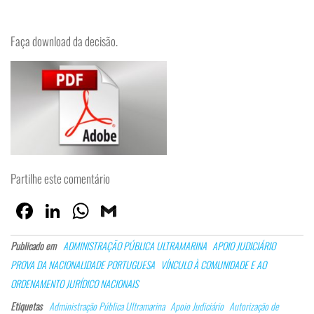
Faça download da decisão.
Partilhe este comentário
Fa
Lin
W
G
ce
ke
ha
m
Publicado em
ADMINISTRAÇÃO PÚBLICA ULTRAMARINA
APOIO JUDICIÁRIO
bo
dI
ts
ail
PROVA DA NACIONALIDADE PORTUGUESA
VÍNCULO À COMUNIDADE E AO
ok
n
Ap
ORDENAMENTO JURÍDICO NACIONAIS
p
Etiquetas
Administração Pública Ultramarina
Apoio Judiciário
Autorização de