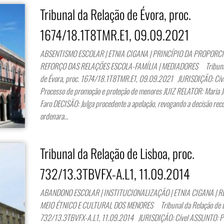
Tribunal da Relação de Évora, proc.
1674/18.1T8TMR.E1, 09.09.2021
ABSENTISMO ESCOLAR | ETNIA CIGANA | PRINCÍPIO DA PROPORCI
REFORÇO DAS RELAÇÕES ESCOLA-FAMÍLIA | MEDIADORES Tribunal
de Évora, proc. 1674/18.1T8TMR.E1, 09.09.2021 JURISDIÇÃO: Cí
Processo de promoção e proteção de menores JUIZ RELATOR: Maria J
Faro DECISÃO: Julga procedente a apelação, revogando a decisão reco
ordenara…
Tribunal da Relação de Lisboa, proc.
732/13.3TBVFX-A.L1, 11.09.2014
ABANDONO ESCOLAR | INSTITUCIONALIZAÇÃO | ETNIA CIGANA | R
MEIO ÉTNICO E CULTURAL DOS MENORES Tribunal da Relação de Li
732/13.3TBVFX-A.L1, 11.09.2014 JURISDIÇÃO: Cível ASSUNTO: P