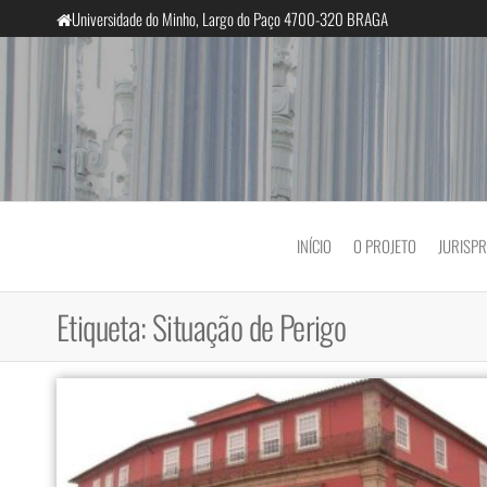
Saltar
Universidade do Minho, Largo do Paço 4700-320 BRAGA
para
o
conteúdo
InclusiveCourts
INÍCIO
O PROJETO
JURISP
Etiqueta:
Situação de Perigo