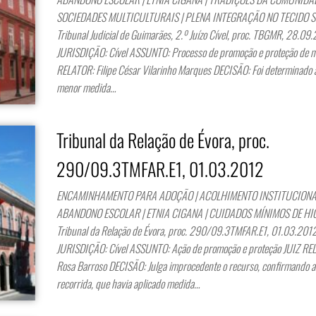
SOCIEDADES MULTICULTURAIS | PLENA INTEGRAÇÃO NO TECIDO
Tribunal Judicial de Guimarães, 2.º Juízo Cível, proc. TBGMR, 28.0
JURISDIÇÃO: Cível ASSUNTO: Processo de promoção e proteção de 
RELATOR: Filipe César Vilarinho Marques DECISÃO: Foi determinado a
menor medida…
Tribunal da Relação de Évora, proc.
290/09.3TMFAR.E1, 01.03.2012
ENCAMINHAMENTO PARA ADOÇÃO | ACOLHIMENTO INSTITUCIONAL
ABANDONO ESCOLAR | ETNIA CIGANA | CUIDADOS MÍNIMOS DE H
Tribunal da Relação de Évora, proc. 290/09.3TMFAR.E1, 01.03.2
JURISDIÇÃO: Cível ASSUNTO: Ação de promoção e proteção JUIZ RE
Rosa Barroso DECISÃO: Julga improcedente o recurso, confirmando a
recorrida, que havia aplicado medida…