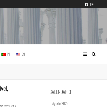
icial portuguesa
PT
EN
ível,
CALENDÁRIO
Agosto 2026
E CIGANA |