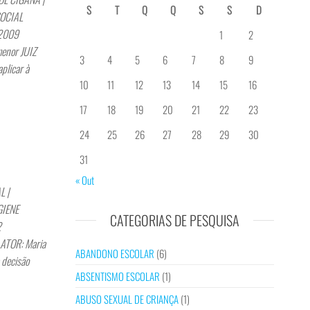
S
T
Q
Q
S
S
D
 SOCIAL
9.2009
1
2
menor JUIZ
3
4
5
6
7
8
9
plicar à
10
11
12
13
14
15
16
17
18
19
20
21
22
23
24
25
26
27
28
29
30
31
« Out
 |
IGIENE
CATEGORIAS DE PESQUISA
012
LATOR: Maria
ABANDONO ESCOLAR
(6)
 decisão
ABSENTISMO ESCOLAR
(1)
ABUSO SEXUAL DE CRIANÇA
(1)