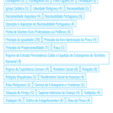
Estrangeiro
(5)
Estrangeiros
(6)
Etnia Cigana
(9)
Extradição
(5)
Igreja Católica
(5)
Liberdade Religiosa
(4)
Nacionalidade
(5)
Nacionalidade Angolana
(4)
Nacionalidade Portuguesa
(6)
Oposição à Aquisição da Nacionalidade Portuguesa
(4)
Perda de Direitos Civis Profissionais ou Políticos
(4)
Princípio da Igualdade
(28)
Princípio da livre Apreciação da Prova
(4)
Princípio da Proporcionalidade
(11)
Raça
(5)
Regime de Entrada Permanência Saída e Expulsão de Estrangeiros do Território
Nacional
(4)
Regras da Experiência Comum
(4)
Relatório Social
(8)
Religião
(8)
Religião Muçulmana
(3)
Rendimento Social de Inserção
(4)
Ritos Religiosos
(3)
Serviço de Estrangeiros e Fronteiras
(5)
Situação de Perigo
(5)
Superior Interesse da Criança
(4)
Tradições
(4)
Tradução
(4)
Tráfico de Estupefacientes
(4)
Ónus da Prova
(4)