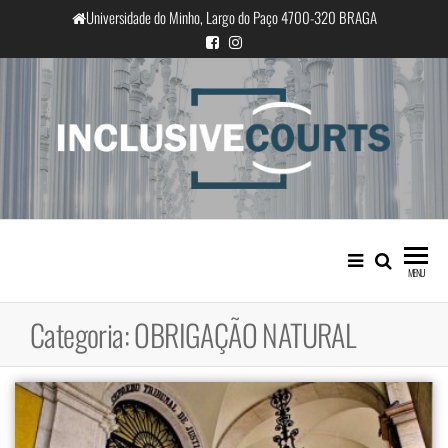
Saltar
Universidade do Minho, Largo do Paço 4700-320 BRAGA
para
o
conteúdo
InclusiveCourts
Igualdade e diferença cultural na
prática judicial portuguesa
MENU
Categoria:
OBRIGAÇÃO NATURAL