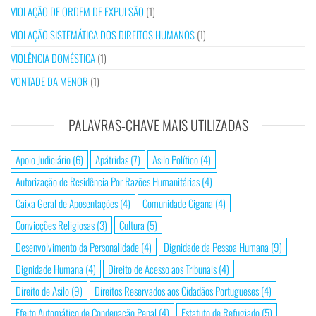
VIOLAÇÃO DE ORDEM DE EXPULSÃO
(1)
VIOLAÇÃO SISTEMÁTICA DOS DIREITOS HUMANOS
(1)
VIOLÊNCIA DOMÉSTICA
(1)
VONTADE DA MENOR
(1)
PALAVRAS-CHAVE MAIS UTILIZADAS
Apoio Judiciário
(6)
Apátridas
(7)
Asilo Político
(4)
Autorização de Residência Por Razões Humanitárias
(4)
Caixa Geral de Aposentações
(4)
Comunidade Cigana
(4)
Convicções Religiosas
(3)
Cultura
(5)
Desenvolvimento da Personalidade
(4)
Dignidade da Pessoa Humana
(9)
Dignidade Humana
(4)
Direito de Acesso aos Tribunais
(4)
Direito de Asilo
(9)
Direitos Reservados aos Cidadãos Portugueses
(4)
Efeito Automático de Condenação Penal
(4)
Estatuto de Refugiado
(5)