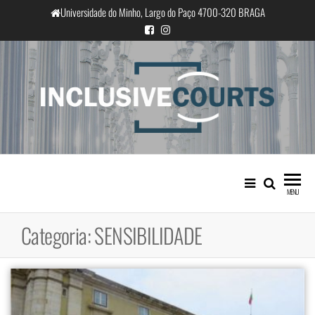
Saltar
Universidade do Minho, Largo do Paço 4700-320 BRAGA
para
o
conteúdo
InclusiveCourts
Igualdade e diferença cultural na
prática judicial portuguesa
MENU
Categoria:
SENSIBILIDADE