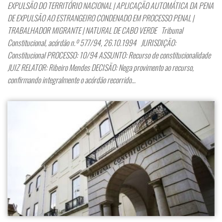
EXPULSÃO DO TERRITÓRIO NACIONAL | APLICAÇÃO AUTOMÁTICA DA PENA
DE EXPULSÃO AO ESTRANGEIRO CONDENADO EM PROCESSO PENAL |
TRABALHADOR MIGRANTE | NATURAL DE CABO VERDE Tribunal
Constitucional, acórdão n.º 577/94, 26.10.1994 JURISDIÇÃO:
Constitucional PROCESSO: 10/94 ASSUNTO: Recurso de constitucionalidade
JUIZ RELATOR: Ribeiro Mendes DECISÃO: Nega provimento ao recurso,
confirmando integralmente o acórdão recorrido…