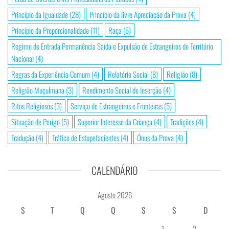
Princípio da Igualdade
(28)
Princípio da livre Apreciação da Prova
(4)
Princípio da Proporcionalidade
(11)
Raça
(5)
Regime de Entrada Permanência Saída e Expulsão de Estrangeiros do Território
Nacional
(4)
Regras da Experiência Comum
(4)
Relatório Social
(8)
Religião
(8)
Religião Muçulmana
(3)
Rendimento Social de Inserção
(4)
Ritos Religiosos
(3)
Serviço de Estrangeiros e Fronteiras
(5)
Situação de Perigo
(5)
Superior Interesse da Criança
(4)
Tradições
(4)
Tradução
(4)
Tráfico de Estupefacientes
(4)
Ónus da Prova
(4)
CALENDÁRIO
Agosto 2026
S
T
Q
Q
S
S
D
1
2