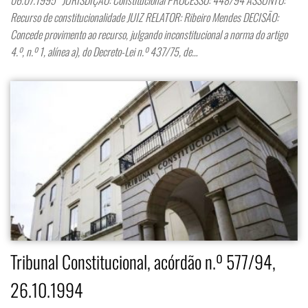
Recurso de constitucionalidade JUIZ RELATOR: Ribeiro Mendes DECISÃO:
Concede provimento ao recurso, julgando inconstitucional a norma do artigo
4.º, n.º 1, alínea a), do Decreto-Lei n.º 437/75, de…
Tribunal Constitucional, acórdão n.º 577/94,
26.10.1994