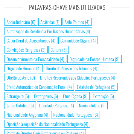
PALAVRAS-CHAVE MAIS UTILIZADAS
Apoio Judiciário
(6)
Apátridas
(7)
Asilo Político
(4)
Autorização de Residência Por Razões Humanitárias
(4)
Caixa Geral de Aposentações
(4)
Comunidade Cigana
(4)
Convicções Religiosas
(3)
Cultura
(5)
Desenvolvimento da Personalidade
(4)
Dignidade da Pessoa Humana
(9)
Dignidade Humana
(4)
Direito de Acesso aos Tribunais
(4)
Direito de Asilo
(9)
Direitos Reservados aos Cidadãos Portugueses
(4)
Efeito Automático de Condenação Penal
(4)
Estatuto de Refugiado
(5)
Estrangeiro
(5)
Estrangeiros
(6)
Etnia Cigana
(9)
Extradição
(5)
Igreja Católica
(5)
Liberdade Religiosa
(4)
Nacionalidade
(5)
Nacionalidade Angolana
(4)
Nacionalidade Portuguesa
(6)
Oposição à Aquisição da Nacionalidade Portuguesa
(4)
Perda de Direitos Civis Profissionais ou Políticos
(4)