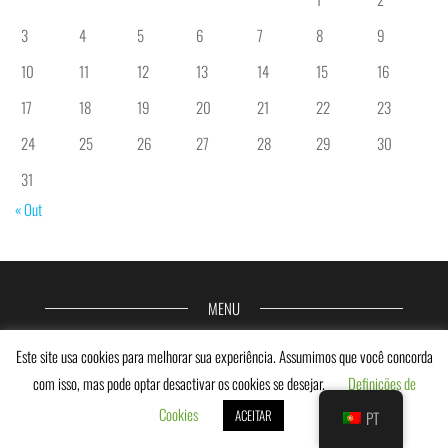
3
4
5
6
7
8
9
10
11
12
13
14
15
16
17
18
19
20
21
22
23
24
25
26
27
28
29
30
31
« Out
MENU
Home
Este site usa cookies para melhorar sua experiência. Assumimos que você concorda
com isso, mas pode optar desactivar os cookies se desejar.
Definições de
O Projeto InclusiveCourts
Cookies
ACEITAR
PT
Jurisprudência