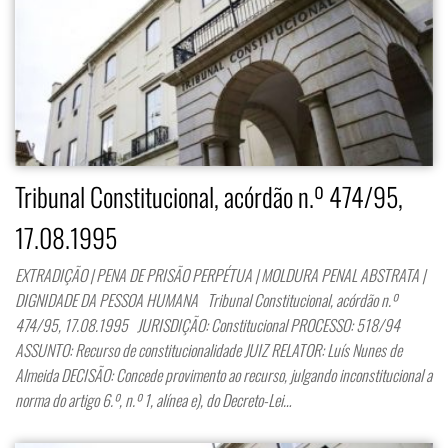
Tribunal Constitucional, acórdão n.º 474/95,
17.08.1995
EXTRADIÇÃO | PENA DE PRISÃO PERPÉTUA | MOLDURA PENAL ABSTRATA |
DIGNIDADE DA PESSOA HUMANA Tribunal Constitucional, acórdão n.º
474/95, 17.08.1995 JURISDIÇÃO: Constitucional PROCESSO: 518/94
ASSUNTO: Recurso de constitucionalidade JUIZ RELATOR: Luís Nunes de
Almeida DECISÃO: Concede provimento ao recurso, julgando inconstitucional a
norma do artigo 6.º, n.º 1, alínea e), do Decreto-Lei…