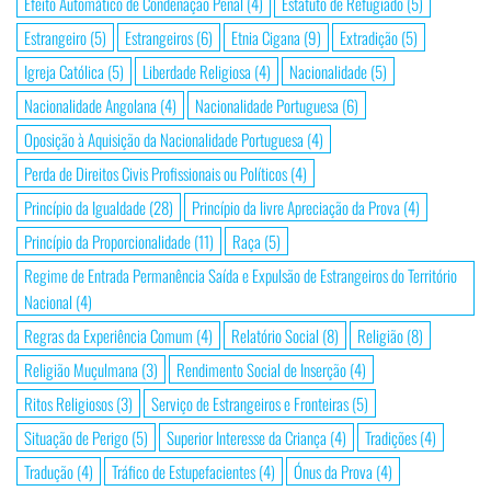
Efeito Automático de Condenação Penal
(4)
Estatuto de Refugiado
(5)
Estrangeiro
(5)
Estrangeiros
(6)
Etnia Cigana
(9)
Extradição
(5)
Igreja Católica
(5)
Liberdade Religiosa
(4)
Nacionalidade
(5)
Nacionalidade Angolana
(4)
Nacionalidade Portuguesa
(6)
Oposição à Aquisição da Nacionalidade Portuguesa
(4)
Perda de Direitos Civis Profissionais ou Políticos
(4)
Princípio da Igualdade
(28)
Princípio da livre Apreciação da Prova
(4)
Princípio da Proporcionalidade
(11)
Raça
(5)
Regime de Entrada Permanência Saída e Expulsão de Estrangeiros do Território
Nacional
(4)
Regras da Experiência Comum
(4)
Relatório Social
(8)
Religião
(8)
Religião Muçulmana
(3)
Rendimento Social de Inserção
(4)
Ritos Religiosos
(3)
Serviço de Estrangeiros e Fronteiras
(5)
Situação de Perigo
(5)
Superior Interesse da Criança
(4)
Tradições
(4)
Tradução
(4)
Tráfico de Estupefacientes
(4)
Ónus da Prova
(4)