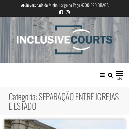
Saltar
Universidade do Minho, Largo do Paço 4700-320 BRAGA
para
o
conteúdo
InclusiveCourts
Igualdade e diferença cultural na
prática judicial portuguesa
MENU
Categoria:
SEPARAÇÃO ENTRE IGREJAS
E ESTADO