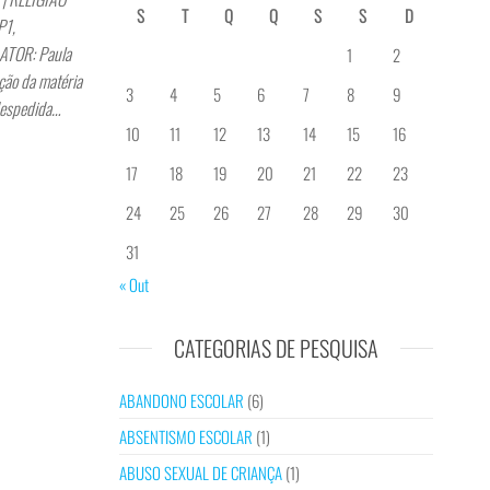
S
T
Q
Q
S
S
D
P1,
ATOR: Paula
1
2
ção da matéria
3
4
5
6
7
8
9
 despedida…
10
11
12
13
14
15
16
17
18
19
20
21
22
23
24
25
26
27
28
29
30
31
« Out
CATEGORIAS DE PESQUISA
ABANDONO ESCOLAR
(6)
ABSENTISMO ESCOLAR
(1)
ABUSO SEXUAL DE CRIANÇA
(1)