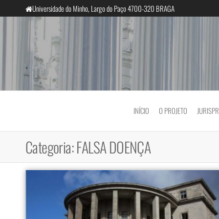
Saltar
Universidade do Minho, Largo do Paço 4700-320 BRAGA
para
o
conteúdo
InclusiveCourts
INÍCIO
O PROJETO
JURISP
Categoria:
FALSA DOENÇA