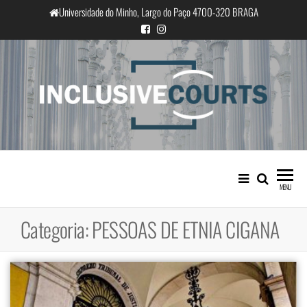
Saltar
Universidade do Minho, Largo do Paço 4700-320 BRAGA
para
o
conteúdo
InclusiveCourts
Igualdade e diferença cultural na
prática judicial portuguesa
MENU
Categoria:
PESSOAS DE ETNIA CIGANA