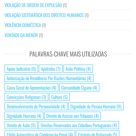
VIOLAÇÃO DE ORDEM DE EXPULSÃO
(1)
VIOLAÇÃO SISTEMÁTICA DOS DIREITOS HUMANOS
(1)
VIOLÊNCIA DOMÉSTICA
(1)
VONTADE DA MENOR
(1)
PALAVRAS-CHAVE MAIS UTILIZADAS
Apoio Judiciário
(6)
Apátridas
(7)
Asilo Político
(4)
Autorização de Residência Por Razões Humanitárias
(4)
Caixa Geral de Aposentações
(4)
Comunidade Cigana
(4)
Convicções Religiosas
(3)
Cultura
(5)
Desenvolvimento da Personalidade
(4)
Dignidade da Pessoa Humana
(9)
Dignidade Humana
(4)
Direito de Acesso aos Tribunais
(4)
Direito de Asilo
(9)
Direitos Reservados aos Cidadãos Portugueses
(4)
Efeito Automático de Condenação Penal
(4)
Estatuto de Refugiado
(5)