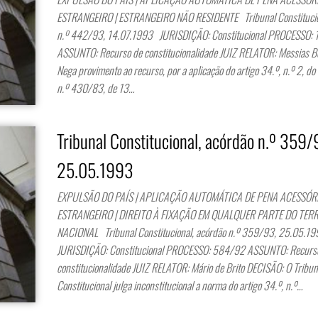
ESTRANGEIRO | ESTRANGEIRO NÃO RESIDENTE Tribunal Constitucio
n.º 442/93, 14.07.1993 JURISDIÇÃO: Constitucional PROCESSO:
ASSUNTO: Recurso de constitucionalidade JUIZ RELATOR: Messias 
Nega provimento ao recurso, por a aplicação do artigo 34.º, n.º 2, do
n.º 430/83, de 13…
Tribunal Constitucional, acórdão n.º 359/
25.05.1993
EXPULSÃO DO PAÍS | APLICAÇÃO AUTOMÁTICA DE PENA ACESSÓR
ESTRANGEIRO | DIREITO À FIXAÇÃO EM QUALQUER PARTE DO TER
NACIONAL Tribunal Constitucional, acórdão n.º 359/93, 25.05.
JURISDIÇÃO: Constitucional PROCESSO: 584/92 ASSUNTO: Recurs
constitucionalidade JUIZ RELATOR: Mário de Brito DECISÃO: O Tribun
Constitucional julga inconstitucional a norma do artigo 34.º, n.º…