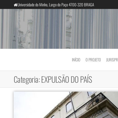
Saltar
Universidade do Minho, Largo do Paço 4700-320 BRAGA
para
o
conteúdo
InclusiveCourts
INÍCIO
O PROJETO
JURISP
Categoria:
EXPULSÃO DO PAÍS