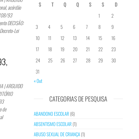
S
T
Q
Q
S
S
D
nal, acórdão
 108/93
1
2
Bento DECISÃO:
3
4
5
6
7
8
9
 Decreto-Lei
10
11
12
13
14
15
16
17
18
19
20
21
22
23
93,
24
25
26
27
28
29
30
31
« Out
IA | ARGUIDO
RITÓRIO
CATEGORIAS DE PESQUISA
1993
o de
ABANDONO ESCOLAR
(6)
al
ABSENTISMO ESCOLAR
(1)
ABUSO SEXUAL DE CRIANÇA
(1)