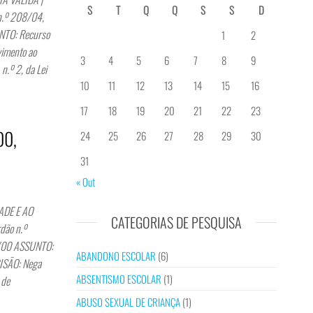
S
T
Q
Q
S
S
D
n.º 208/04,
NTO: Recurso
1
2
vimento ao
3
4
5
6
7
8
9
 n.º 2, da Lei
10
11
12
13
14
15
16
17
18
19
20
21
22
23
00,
24
25
26
27
28
29
30
31
« Out
DE E AO
CATEGORIAS DE PESQUISA
dão n.º
1/00 ASSUNTO:
ABANDONO ESCOLAR
(6)
CISÃO: Nega
ABSENTISMO ESCOLAR
(1)
 de
ABUSO SEXUAL DE CRIANÇA
(1)