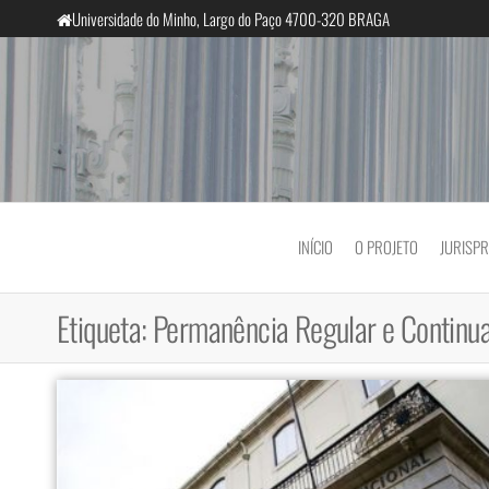
Saltar
Universidade do Minho, Largo do Paço 4700-320 BRAGA
para
o
conteúdo
InclusiveCourts
INÍCIO
O PROJETO
JURISP
Etiqueta:
Permanência Regular e Continu