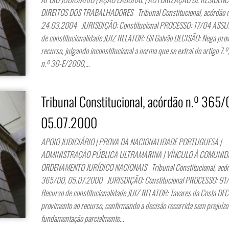
DIREITOS DOS TRABALHADORES Tribunal Constitucional, acórdão 
24.03.2004 JURISDIÇÃO: Constitucional PROCESSO: 17/04 ASSU
de constitucionalidade JUIZ RELATOR: Gil Galvão DECISÃO: Nega pro
recurso, julgando inconstitucional a norma que se extrai do artigo 7.º,
n.º 30-E/2000,…
Tribunal Constitucional, acórdão n.º 365/
05.07.2000
APOIO JUDICIÁRIO | PROVA DA NACIONALIDADE PORTUGUESA |
ADMINISTRAÇÃO PÚBLICA ULTRAMARINA | VÍNCULO À COMUNIDA
ORDENAMENTO JURÍDICO NACIONAIS Tribunal Constitucional, acór
365/00, 05.07.2000 JURISDIÇÃO: Constitucional PROCESSO: 9
Recurso de constitucionalidade JUIZ RELATOR: Tavares da Costa DE
provimento ao recurso, confirmando a decisão recorrida sem prejuízo
fundamentação parcialmente…