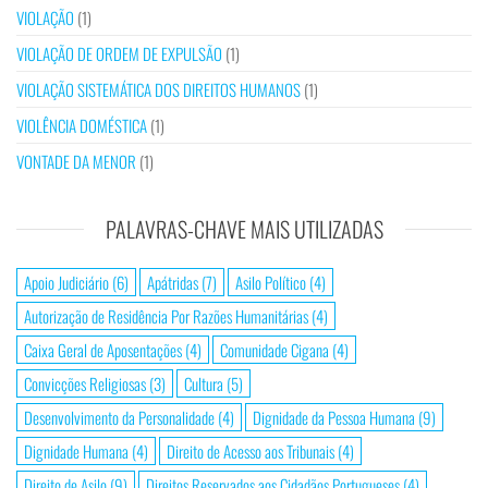
VIOLAÇÃO
(1)
VIOLAÇÃO DE ORDEM DE EXPULSÃO
(1)
VIOLAÇÃO SISTEMÁTICA DOS DIREITOS HUMANOS
(1)
VIOLÊNCIA DOMÉSTICA
(1)
VONTADE DA MENOR
(1)
PALAVRAS-CHAVE MAIS UTILIZADAS
Apoio Judiciário
(6)
Apátridas
(7)
Asilo Político
(4)
Autorização de Residência Por Razões Humanitárias
(4)
Caixa Geral de Aposentações
(4)
Comunidade Cigana
(4)
Convicções Religiosas
(3)
Cultura
(5)
Desenvolvimento da Personalidade
(4)
Dignidade da Pessoa Humana
(9)
Dignidade Humana
(4)
Direito de Acesso aos Tribunais
(4)
Direito de Asilo
(9)
Direitos Reservados aos Cidadãos Portugueses
(4)