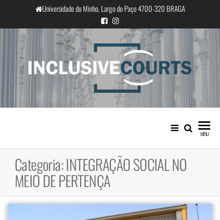
Saltar
Universidade do Minho, Largo do Paço 4700-320 BRAGA
para
o
conteúdo
InclusiveCourts
Igualdade e diferença cultural na
prática judicial portuguesa
MENU
Categoria:
INTEGRAÇÃO SOCIAL NO
MEIO DE PERTENÇA