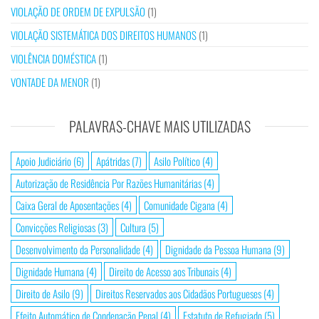
VIOLAÇÃO DE ORDEM DE EXPULSÃO
(1)
VIOLAÇÃO SISTEMÁTICA DOS DIREITOS HUMANOS
(1)
VIOLÊNCIA DOMÉSTICA
(1)
VONTADE DA MENOR
(1)
PALAVRAS-CHAVE MAIS UTILIZADAS
Apoio Judiciário
(6)
Apátridas
(7)
Asilo Político
(4)
Autorização de Residência Por Razões Humanitárias
(4)
Caixa Geral de Aposentações
(4)
Comunidade Cigana
(4)
Convicções Religiosas
(3)
Cultura
(5)
Desenvolvimento da Personalidade
(4)
Dignidade da Pessoa Humana
(9)
Dignidade Humana
(4)
Direito de Acesso aos Tribunais
(4)
Direito de Asilo
(9)
Direitos Reservados aos Cidadãos Portugueses
(4)
Efeito Automático de Condenação Penal
(4)
Estatuto de Refugiado
(5)