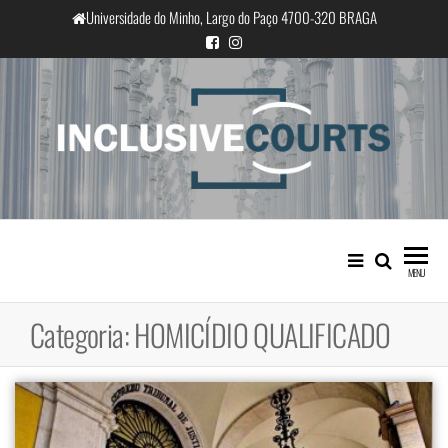
Saltar
Universidade do Minho, Largo do Paço 4700-320 BRAGA
para
o
conteúdo
InclusiveCourts
Igualdade e diferença cultural na
prática judicial portuguesa
MENU
Categoria:
HOMICÍDIO QUALIFICADO