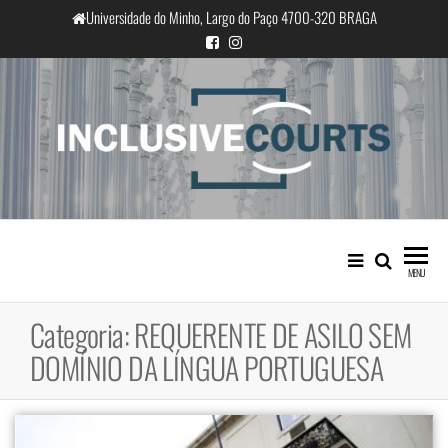
Saltar
Universidade do Minho, Largo do Paço 4700-320 BRAGA
para
o
conteúdo
InclusiveCourts
Igualdade e diferença cultural na
prática judicial portuguesa
MENU
Categoria:
REQUERENTE DE ASILO SEM
DOMÍNIO DA LÍNGUA PORTUGUESA