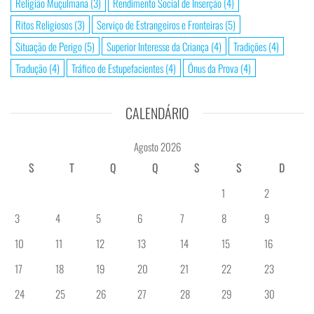
Religião Muçulmana
(3)
Rendimento Social de Inserção
(4)
Ritos Religiosos
(3)
Serviço de Estrangeiros e Fronteiras
(5)
Situação de Perigo
(5)
Superior Interesse da Criança
(4)
Tradições
(4)
Tradução
(4)
Tráfico de Estupefacientes
(4)
Ónus da Prova
(4)
CALENDÁRIO
Agosto 2026
S
T
Q
Q
S
S
D
1
2
3
4
5
6
7
8
9
10
11
12
13
14
15
16
17
18
19
20
21
22
23
24
25
26
27
28
29
30