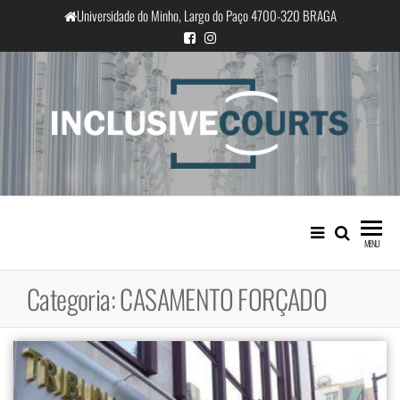
Saltar
Universidade do Minho, Largo do Paço 4700-320 BRAGA
para
o
conteúdo
InclusiveCourts
Igualdade e diferença cultural na
prática judicial portuguesa
MENU
Categoria:
CASAMENTO FORÇADO