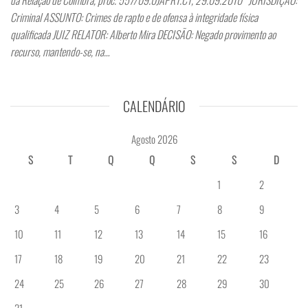
Criminal ASSUNTO: Crimes de rapto e de ofensa à integridade física
qualificada JUIZ RELATOR: Alberto Mira DECISÃO: Negado provimento ao
recurso, mantendo-se, na…
CALENDÁRIO
Agosto 2026
S
T
Q
Q
S
S
D
1
2
3
4
5
6
7
8
9
10
11
12
13
14
15
16
17
18
19
20
21
22
23
24
25
26
27
28
29
30
31