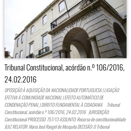
Tribunal Constitucional, acórdão n.º 106/2016,
24.02.2016
OPOSIÇÃO À AQUISIÇÃO DA NACIONALIDADE PORTUGUESA | LIGAÇÃO
EFETIVA À COMUNIDADE NACIONAL | EFEITO AUTOMÁTICO DE
CONDENAÇÃO PENAL | DIREITO FUNDAMENTAL À CIDADANIA Tribunal
Constitucional, acórdão n.º 106/2016, 24.02.2016 JURISDIÇÃO:
Constitucional PROCESSO: 757/13 ASSUNTO: Recurso de constitucionalidade
JUIZ RELATOR: Maria José Rangel de Mesquita DECISÃO: O Tribunal