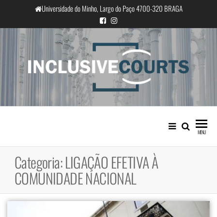
Saltar
Universidade do Minho, Largo do Paço 4700-320 BRAGA
para
o
conteúdo
InclusiveCourts
Igualdade e diferença cultural na
prática judicial portuguesa
MENU
Categoria:
LIGAÇÃO EFETIVA À
COMUNIDADE NACIONAL