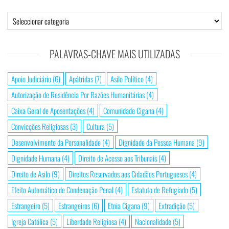
Categorias
de
Pesquisa
PALAVRAS-CHAVE MAIS UTILIZADAS
Apoio Judiciário
(6)
Apátridas
(7)
Asilo Político
(4)
Autorização de Residência Por Razões Humanitárias
(4)
Caixa Geral de Aposentações
(4)
Comunidade Cigana
(4)
Convicções Religiosas
(3)
Cultura
(5)
Desenvolvimento da Personalidade
(4)
Dignidade da Pessoa Humana
(9)
Dignidade Humana
(4)
Direito de Acesso aos Tribunais
(4)
Direito de Asilo
(9)
Direitos Reservados aos Cidadãos Portugueses
(4)
Efeito Automático de Condenação Penal
(4)
Estatuto de Refugiado
(5)
Estrangeiro
(5)
Estrangeiros
(6)
Etnia Cigana
(9)
Extradição
(5)
Igreja Católica
(5)
Liberdade Religiosa
(4)
Nacionalidade
(5)