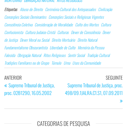
MORTUÁRIO
OBRIGAÇÃO NATURAL
RITOS RELIGIOSOS
ok
n
Ap
Etiquetas
Abuso de Direito
Cerimónia Cultural dos Antepassados
Civilização
p
Conceções Sociais Dominantes
Conceções Sociais e Religiosas Vigentes
Consciência Coletiva
Consideração de Moralidade
Culto dos Mortos
Cultura
Confucionista
Cultura Judaico-Cristã
Culturas
Dever de Consciência
Dever
de Justiça
Dever Moral ou Social
Direito Mortuário
Direito Natural
Fundamentalismo Obscurantista
Liberdade de Culto
Memória da Pessoa
Falecida
Obrigação Natural
Ritos Religiosos
Sentir Social
Tradição Cultural
Tradições Familiares ou de Grupo
Túmulo
Urna
Usos da Comunidade
Navegação
Artigo
Ar
ANTERIOR
SEGUINTE
de
anterior
se
Supremo Tribunal de Justiça,
Supremo Tribunal de Justiça, proc.
proc. 02B1290, 16.05.2002
498/09.1JALRA.C1.S1, 07.09.2011
artigos
CATEGORIAS DE PESQUISA