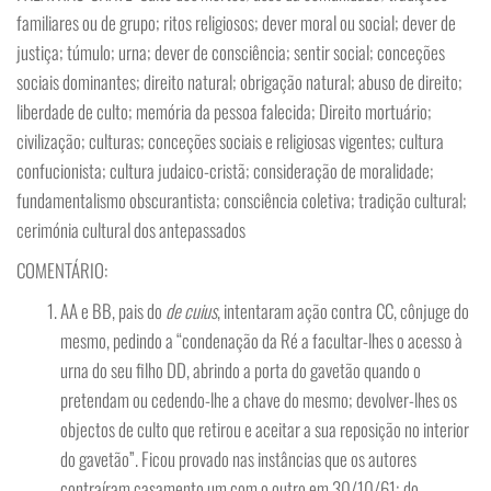
familiares ou de grupo; ritos religiosos; dever moral ou social; dever de
justiça; túmulo; urna; dever de consciência; sentir social; conceções
sociais dominantes; direito natural; obrigação natural; abuso de direito;
liberdade de culto; memória da pessoa falecida; Direito mortuário;
civilização; culturas; conceções sociais e religiosas vigentes; cultura
confucionista; cultura judaico-cristã; consideração de moralidade;
fundamentalismo obscurantista; consciência coletiva; tradição cultural;
cerimónia cultural dos antepassados
COMENTÁRIO:
AA e BB, pais do
de cuius
, intentaram ação contra CC, cônjuge do
mesmo, pedindo a “condenação da Ré a facultar-lhes o acesso à
urna do seu filho DD, abrindo a porta do gavetão quando o
pretendam ou cedendo-lhe a chave do mesmo; devolver-lhes os
objectos de culto que retirou e aceitar a sua reposição no interior
do gavetão”. Ficou provado nas instâncias que os autores
contraíram casamento um com o outro em 30/10/61; do