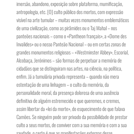
imersão, abandono, exposição sobre plataforma, mumificação,
antropologia, etc. [O] culto público dos mortos, com expressão
visível na arte tumular – muitas vezes monumentos emblemáticos
de uma civilização, como as pirâmides ou o Taj Mahal – nos
panteões nacionais – como o «Pantheon français», a «Dome des
Invalides» ou o nosso Panteão Nacional – ou em certas zonas de
grandes monumentos religiosos – «Westminster Abbey», Escorial,
Alcobaça, Jerónimos – são formas de perpetuar a memória de
cidadãos que se distinguiram nas artes, na ciência, na política,
enfim. Já a tumulária privada representa – quando não mera
ostentação de uma linhagem – o culto da memória, da
personalidade moral, da presença dolorosa de uma ausência
definitiva de alguém estremecido e que queremos, e cremos,
assim libertar da «lei da morte», do esquecimento de que falava
Camões. Se ninguém pode ser privado da possibilidade de prestar
culto a seus mortos, de conviver com a sua memória e com a sua
saudade, o certo é que as manifestações externas desse