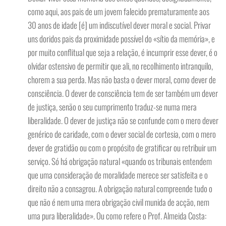
como aqui, aos pais de um jovem falecido prematuramente aos
30 anos de idade [é] um indiscutível dever moral e social. Privar
uns doridos pais da proximidade possível do «sítio da memória», e
por muito conflitual que seja a relação, é incumprir esse dever, é o
olvidar ostensivo de permitir que ali, no recolhimento intranquilo,
chorem a sua perda. Mas não basta o dever moral, como dever de
consciência. O dever de consciência tem de ser também um dever
de justiça, senão o seu cumprimento traduz-se numa mera
liberalidade. O dever de justiça não se confunde com o mero dever
genérico de caridade, com o dever social de cortesia, com o mero
dever de gratidão ou com o propósito de gratificar ou retribuir um
serviço. Só há obrigação natural «quando os tribunais entendem
que uma consideração de moralidade merece ser satisfeita e o
direito não a consagrou. A obrigação natural compreende tudo o
que não é nem uma mera obrigação civil munida de acção, nem
uma pura liberalidade». Ou como refere o Prof. Almeida Costa: