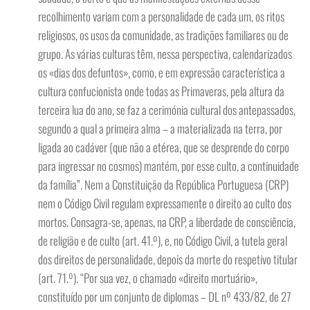
recolhimento variam com a personalidade de cada um, os ritos
religiosos, os usos da comunidade, as tradições familiares ou de
grupo. As várias culturas têm, nessa perspectiva, calendarizados
os «dias dos defuntos», como, e em expressão característica a
cultura confucionista onde todas as Primaveras, pela altura da
terceira lua do ano, se faz a cerimónia cultural dos antepassados,
segundo a qual a primeira alma – a materializada na terra, por
ligada ao cadáver (que não a etérea, que se desprende do corpo
para ingressar no cosmos) mantém, por esse culto, a continuidade
da família”. Nem a Constituição da República Portuguesa (CRP)
nem o Código Civil regulam expressamente o direito ao culto dos
mortos. Consagra-se, apenas, na CRP, a liberdade de consciência,
de religião e de culto (art. 41.º), e, no Código Civil, a tutela geral
dos direitos de personalidade, depois da morte do respetivo titular
(art. 71.º). “Por sua vez, o chamado «direito mortuário»,
constituído por um conjunto de diplomas – DL nº 433/82, de 27