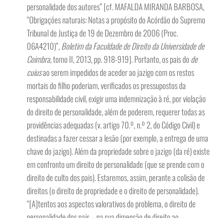
personalidade dos autores” [cf. MAFALDA MIRANDA BARBOSA,
“Obrigações naturais: Notas a propósito do Acórdão do Supremo
Tribunal de Justiça de 19 de Dezembro de 2006 (Proc.
06A4210)”,
Boletim da Faculdade de Direito da Universidade de
Coimbra,
tomo II, 2013, pp. 918-919]. Portanto, os pais do
de
cuius
ao serem impedidos de aceder ao jazigo com os restos
mortais do filho poderiam, verificados os pressupostos da
responsabilidade civil, exigir uma indemnização à ré, por violação
do direito de personalidade, além de poderem, requerer todas as
providências adequadas (v. artigo 70.º, n.º 2, do Código Civil) e
destinadas a fazer cessar a lesão (por exemplo, a entrega de uma
chave do jazigo). Além da propriedade sobre o jazigo (da ré) existe
em confronto um direito de personalidade (que se prende com o
direito de culto dos pais). Estaremos, assim, perante a colisão de
direitos (o direito de propriedade e o direito de personalidade).
“[A]tentos aos aspectos valorativos do problema, o direito de
personalidade dos pais – na sua dimensão de direito ao