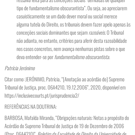
tipo de fundamentalismo obscurantista”. Ou seja, ao apreciarem
casuisticamente se um dado dever moral ou social merece
alguma tutela do Direito, os tribunais devem fazer apelo apenas às
conceções sociais dominantes que sejam
razoáveis
. O Tribunal
não adianta, no entanto, critérios para aferir desta razoabilidade
nos casos concretos, nem avança nenhumas pistas sobre o que
deva entender-se por
fundamentalismo obscurantista
.
Patrícia Jerónimo
Citar como: JERÓNIMO, Patrícia, “[Anotação ao acórdão do] Supremo
Tribunal de Justiça, proc. 06A4210, 19.12.2006”, 2020, disponível em
https://inclusivecourts.pt/jurisprudencia2/
REFERÊNCIAS NA DOUTRINA:
BARBOSA, Mafalda Miranda, “Obrigações naturais: Notas a propósito do
Acórdão do Supremo Tribunal de Justiça de 19 de Dezembro de 2006
(Proc. 06A4210)”,
Boletim da Faculdade de Direito da Universidade de