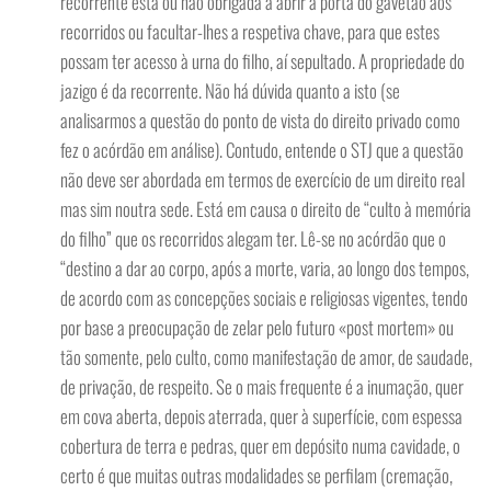
recorrente está ou não obrigada a abrir a porta do gavetão aos
recorridos ou facultar-lhes a respetiva chave, para que estes
possam ter acesso à urna do filho, aí sepultado. A propriedade do
jazigo é da recorrente. Não há dúvida quanto a isto (se
analisarmos a questão do ponto de vista do direito privado como
fez o acórdão em análise). Contudo, entende o STJ que a questão
não deve ser abordada em termos de exercício de um direito real
mas sim noutra sede. Está em causa o direito de “culto à memória
do filho” que os recorridos alegam ter. Lê-se no acórdão que o
“destino a dar ao corpo, após a morte, varia, ao longo dos tempos,
de acordo com as concepções sociais e religiosas vigentes, tendo
por base a preocupação de zelar pelo futuro «post mortem» ou
tão somente, pelo culto, como manifestação de amor, de saudade,
de privação, de respeito. Se o mais frequente é a inumação, quer
em cova aberta, depois aterrada, quer à superfície, com espessa
cobertura de terra e pedras, quer em depósito numa cavidade, o
certo é que muitas outras modalidades se perfilam (cremação,