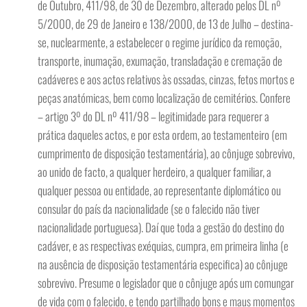
de Outubro, 411/98, de 30 de Dezembro, alterado pelos DL nº
5/2000, de 29 de Janeiro e 138/2000, de 13 de Julho – destina-
se, nuclearmente, a estabelecer o regime jurídico da remoção,
transporte, inumação, exumação, transladação e cremação de
cadáveres e aos actos relativos às ossadas, cinzas, fetos mortos e
peças anatómicas, bem como localização de cemitérios. Confere
– artigo 3º do DL nº 411/98 – legitimidade para requerer a
prática daqueles actos, e por esta ordem, ao testamenteiro (em
cumprimento de disposição testamentária), ao cônjuge sobrevivo,
ao unido de facto, a qualquer herdeiro, a qualquer familiar, a
qualquer pessoa ou entidade, ao representante diplomático ou
consular do país da nacionalidade (se o falecido não tiver
nacionalidade portuguesa). Daí que toda a gestão do destino do
cadáver, e as respectivas exéquias, cumpra, em primeira linha (e
na ausência de disposição testamentária especifica) ao cônjuge
sobrevivo. Presume o legislador que o cônjuge após um comungar
de vida com o falecido, e tendo partilhado bons e maus momentos