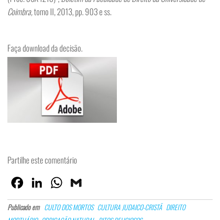
Coimbra,
tomo II, 2013, pp. 903 e ss.
Faça download da decisão.
Partilhe este comentário
Fa
Lin
W
G
ce
ke
ha
m
Publicado em
CULTO DOS MORTOS
CULTURA JUDAICO-CRISTÃ
DIREITO
bo
dI
ts
ail