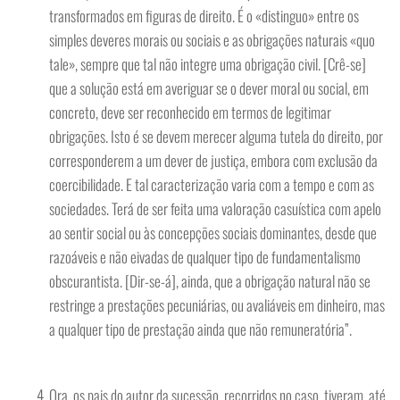
transformados em figuras de direito. É o «distinguo» entre os
simples deveres morais ou sociais e as obrigações naturais «quo
tale», sempre que tal não integre uma obrigação civil. [Crê-se]
que a solução está em averiguar se o dever moral ou social, em
concreto, deve ser reconhecido em termos de legitimar
obrigações. Isto é se devem merecer alguma tutela do direito, por
corresponderem a um dever de justiça, embora com exclusão da
coercibilidade. E tal caracterização varia com a tempo e com as
sociedades. Terá de ser feita uma valoração casuística com apelo
ao sentir social ou às concepções sociais dominantes, desde que
razoáveis e não eivadas de qualquer tipo de fundamentalismo
obscurantista. [Dir-se-á], ainda, que a obrigação natural não se
restringe a prestações pecuniárias, ou avaliáveis em dinheiro, mas
a qualquer tipo de prestação ainda que não remuneratória”.
Ora, os pais do autor da sucessão, recorridos no caso, tiveram, até