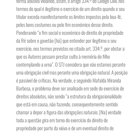
forma abusiva violando, assim, o artigo 334.º do Código Civil, nos
termos do qual é ilegítimo o exercício de um direito quando o seu
titular exceda manifestamente os limites impostos pela boa-fé,
pelos bons costumes ou pelo fim económico desse direito.
Ponderando “o fim social e económico do direito de propriedade
da Ré sobre o gavetão [há] que entender por ilegítimo o seu
exercício, nos termos previstos no citado art. 334.º, por obstar a
que os Autores possam prestar culto à memória do filho
contemplando a urna”. O STJ considera que não estamos perante
uma obrigação civil mas perante uma obrigação natural. A posição
é passível de críticas. Na verdade, e seguindo Mafalda Miranda
Barbosa, o problema deve ser analisado em sede do exercício de
direitos absolutos, não sendo “a estrutura da obrigacionalidade
que está em causa, não fazendo, consequentemente sentido
chamar a depor a figura das obrigações naturais. [Na] verdade
toda a questão gira em torno do exercício do direito de
propriedade por parte da viúva e de um eventual direito de