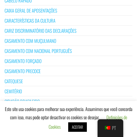
CABELO RAPADO
CAIXA GERAL DE APOSENTAÇÕES
CARACTERÍSTICAS DA CULTURA
CARIZ DISCRIMINATÓRIO DAS DECLARAÇÕES
CASAMENTO COM MUÇULMANO
CASAMENTO COM NACIONAL PORTUGUÊS
CASAMENTO FORÇADO
CASAMENTO PRECOCE
CATEQUESE
CEMITÉRIO
CIDADÃO BRASILEIRO
Este site usa cookies para melhorar sua experiência. Assumimos que você concorda
CIDADÃO DE PAÍS DE LÍNGUA OFICIAL PORTUGUESA
com isso, mas pode optar desactivar os cookies se desejar.
Definições de
CIDADÃO ESTRANGEIRO
Cookies
ACEITAR
PT
CIDADÃO NACIONAL