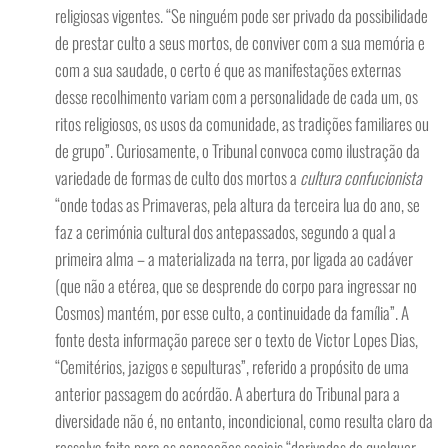
religiosas vigentes. “Se ninguém pode ser privado da possibilidade
de prestar culto a seus mortos, de conviver com a sua memória e
com a sua saudade, o certo é que as manifestações externas
desse recolhimento variam com a personalidade de cada um, os
ritos religiosos, os usos da comunidade, as tradições familiares ou
de grupo”. Curiosamente, o Tribunal convoca como ilustração da
variedade de formas de culto dos mortos a
cultura confucionista
“onde todas as Primaveras, pela altura da terceira lua do ano, se
faz a cerimónia cultural dos antepassados, segundo a qual a
primeira alma – a materializada na terra, por ligada ao cadáver
(que não a etérea, que se desprende do corpo para ingressar no
Cosmos) mantém, por esse culto, a continuidade da família”. A
fonte desta informação parece ser o texto de Victor Lopes Dias,
“Cemitérios, jazigos e sepulturas”, referido a propósito de uma
anterior passagem do acórdão. A abertura do Tribunal para a
diversidade não é, no entanto, incondicional, como resulta claro da
ressalva feita para as conceções sociais “derivadas de qualquer