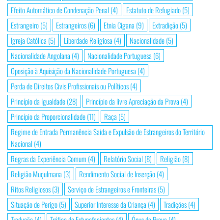
Efeito Automático de Condenação Penal
(4)
Estatuto de Refugiado
(5)
Estrangeiro
(5)
Estrangeiros
(6)
Etnia Cigana
(9)
Extradição
(5)
Igreja Católica
(5)
Liberdade Religiosa
(4)
Nacionalidade
(5)
Nacionalidade Angolana
(4)
Nacionalidade Portuguesa
(6)
Oposição à Aquisição da Nacionalidade Portuguesa
(4)
Perda de Direitos Civis Profissionais ou Políticos
(4)
Princípio da Igualdade
(28)
Princípio da livre Apreciação da Prova
(4)
Princípio da Proporcionalidade
(11)
Raça
(5)
Regime de Entrada Permanência Saída e Expulsão de Estrangeiros do Território
Nacional
(4)
Regras da Experiência Comum
(4)
Relatório Social
(8)
Religião
(8)
Religião Muçulmana
(3)
Rendimento Social de Inserção
(4)
Ritos Religiosos
(3)
Serviço de Estrangeiros e Fronteiras
(5)
Situação de Perigo
(5)
Superior Interesse da Criança
(4)
Tradições
(4)
Tradução
(4)
Tráfico de Estupefacientes
(4)
Ónus da Prova
(4)