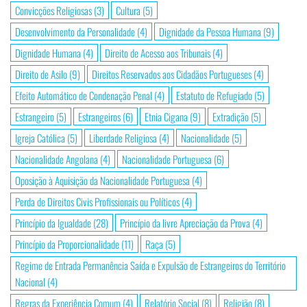
Convicções Religiosas
(3)
Cultura
(5)
Desenvolvimento da Personalidade
(4)
Dignidade da Pessoa Humana
(9)
Dignidade Humana
(4)
Direito de Acesso aos Tribunais
(4)
Direito de Asilo
(9)
Direitos Reservados aos Cidadãos Portugueses
(4)
Efeito Automático de Condenação Penal
(4)
Estatuto de Refugiado
(5)
Estrangeiro
(5)
Estrangeiros
(6)
Etnia Cigana
(9)
Extradição
(5)
Igreja Católica
(5)
Liberdade Religiosa
(4)
Nacionalidade
(5)
Nacionalidade Angolana
(4)
Nacionalidade Portuguesa
(6)
Oposição à Aquisição da Nacionalidade Portuguesa
(4)
Perda de Direitos Civis Profissionais ou Políticos
(4)
Princípio da Igualdade
(28)
Princípio da livre Apreciação da Prova
(4)
Princípio da Proporcionalidade
(11)
Raça
(5)
Regime de Entrada Permanência Saída e Expulsão de Estrangeiros do Território
Nacional
(4)
Regras da Experiência Comum
(4)
Relatório Social
(8)
Religião
(8)