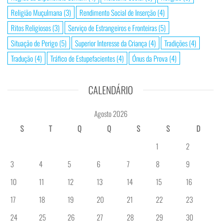
Religião Muçulmana
(3)
Rendimento Social de Inserção
(4)
Ritos Religiosos
(3)
Serviço de Estrangeiros e Fronteiras
(5)
Situação de Perigo
(5)
Superior Interesse da Criança
(4)
Tradições
(4)
Tradução
(4)
Tráfico de Estupefacientes
(4)
Ónus da Prova
(4)
CALENDÁRIO
Agosto 2026
S
T
Q
Q
S
S
D
1
2
3
4
5
6
7
8
9
10
11
12
13
14
15
16
17
18
19
20
21
22
23
24
25
26
27
28
29
30