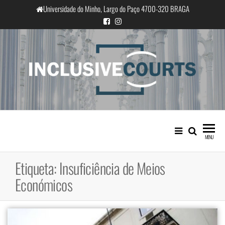
Saltar
Universidade do Minho, Largo do Paço 4700-320 BRAGA
para
o
conteúdo
InclusiveCourts
Igualdade e diferença cultural na
prática judicial portuguesa
MENU
Etiqueta:
Insuficiência de Meios
Económicos