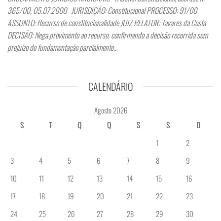
365/00, 05.07.2000 JURISDIÇÃO: Constitucional PROCESSO: 91/00
ASSUNTO: Recurso de constitucionalidade JUIZ RELATOR: Tavares da Costa
DECISÃO: Nega provimento ao recurso, confirmando a decisão recorrida sem
prejuízo de fundamentação parcialmente…
CALENDÁRIO
Agosto 2026
S
T
Q
Q
S
S
D
1
2
3
4
5
6
7
8
9
10
11
12
13
14
15
16
17
18
19
20
21
22
23
24
25
26
27
28
29
30