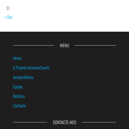
31
« Out
MENU
Home
O Projeto InclusiveCourts
Jurisprudência
Equipa
Notícias
Contacto
CONTACTE-NOS