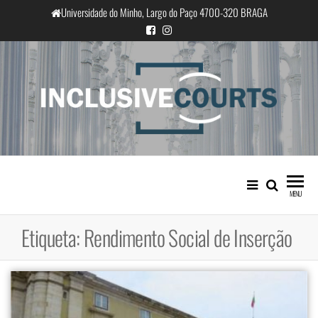
Saltar
Universidade do Minho, Largo do Paço 4700-320 BRAGA
para
o
conteúdo
InclusiveCourts
Igualdade e diferença cultural na
prática judicial portuguesa
MENU
Etiqueta:
Rendimento Social de Inserção