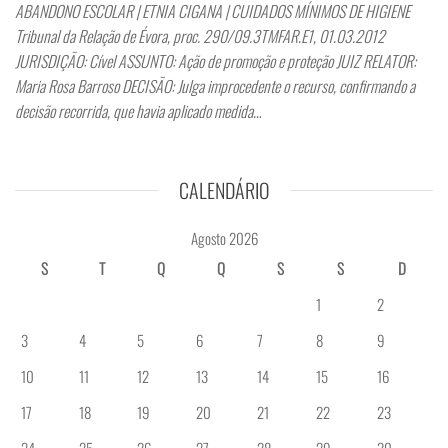
ABANDONO ESCOLAR | ETNIA CIGANA | CUIDADOS MÍNIMOS DE HIGIENE
Tribunal da Relação de Évora, proc. 290/09.3TMFAR.E1, 01.03.2012
JURISDIÇÃO: Cível ASSUNTO: Ação de promoção e proteção JUIZ RELATOR:
Maria Rosa Barroso DECISÃO: Julga improcedente o recurso, confirmando a
decisão recorrida, que havia aplicado medida…
CALENDÁRIO
Agosto 2026
S
T
Q
Q
S
S
D
1
2
3
4
5
6
7
8
9
10
11
12
13
14
15
16
17
18
19
20
21
22
23
24
25
26
27
28
29
30