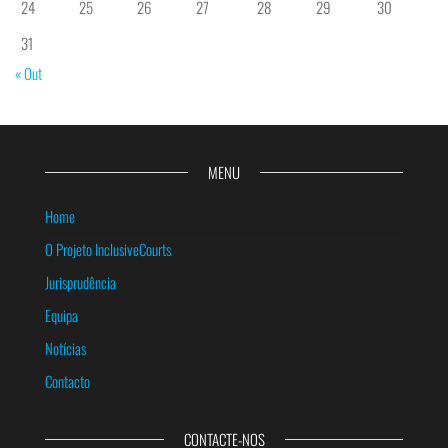
24
25
26
27
28
29
30
31
« Out
MENU
Home
O Projeto InclusiveCourts
Jurisprudência
Equipa
Notícias
Contacto
CONTACTE-NOS