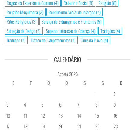
Regras da Experiência Comum
(4)
Relatório Social
(8)
Religião
(8)
Religião Muçulmana
(3)
Rendimento Social de Inserção
(4)
Ritos Religiosos
(3)
Serviço de Estrangeiros e Fronteiras
(5)
Situação de Perigo
(5)
Superior Interesse da Criança
(4)
Tradições
(4)
Tradução
(4)
Tráfico de Estupefacientes
(4)
Ónus da Prova
(4)
CALENDÁRIO
Agosto 2026
S
T
Q
Q
S
S
D
1
2
3
4
5
6
7
8
9
10
11
12
13
14
15
16
17
18
19
20
21
22
23