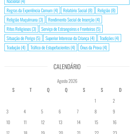
Nacional
(4)
Regras da Experiência Comum
(4)
Relatório Social
(8)
Religião
(8)
Religião Muçulmana
(3)
Rendimento Social de Inserção
(4)
Ritos Religiosos
(3)
Serviço de Estrangeiros e Fronteiras
(5)
Situação de Perigo
(5)
Superior Interesse da Criança
(4)
Tradições
(4)
Tradução
(4)
Tráfico de Estupefacientes
(4)
Ónus da Prova
(4)
CALENDÁRIO
Agosto 2026
S
T
Q
Q
S
S
D
1
2
3
4
5
6
7
8
9
10
11
12
13
14
15
16
17
18
19
20
21
22
23