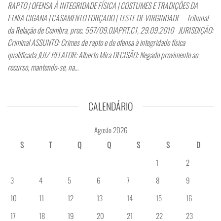
RAPTO | OFENSA À INTEGRIDADE FÍSICA | COSTUMES E TRADIÇÕES DA
ETNIA CIGANA | CASAMENTO FORÇADO | TESTE DE VIRGINDADE Tribunal
da Relação de Coimbra, proc. 557/09.0JAPRT.C1, 29.09.2010 JURISDIÇÃO:
Criminal ASSUNTO: Crimes de rapto e de ofensa à integridade física
qualificada JUIZ RELATOR: Alberto Mira DECISÃO: Negado provimento ao
recurso, mantendo-se, na…
CALENDÁRIO
Agosto 2026
S
T
Q
Q
S
S
D
1
2
3
4
5
6
7
8
9
10
11
12
13
14
15
16
17
18
19
20
21
22
23