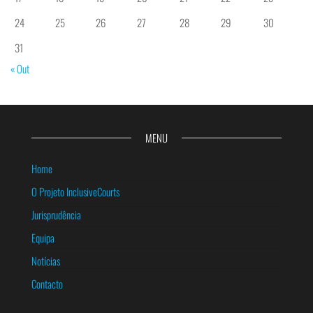
24
25
26
27
28
29
30
31
« Out
MENU
Home
O Projeto InclusiveCourts
Jurisprudência
Equipa
Notícias
Contacto