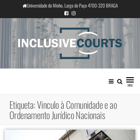
Saltar
Universidade do Minho, Largo do Paço 4700-320 BRAGA
para
o
conteúdo
InclusiveCourts
Igualdade e diferença cultural na
prática judicial portuguesa
MENU
Etiqueta:
Vinculo à Comunidade e ao
Ordenamento Jurídico Nacionais