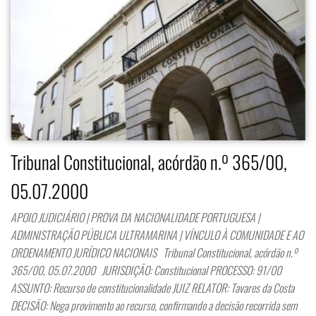
Tribunal Constitucional, acórdão n.º 365/00,
05.07.2000
APOIO JUDICIÁRIO | PROVA DA NACIONALIDADE PORTUGUESA |
ADMINISTRAÇÃO PÚBLICA ULTRAMARINA | VÍNCULO À COMUNIDADE E AO
ORDENAMENTO JURÍDICO NACIONAIS Tribunal Constitucional, acórdão n.º
365/00, 05.07.2000 JURISDIÇÃO: Constitucional PROCESSO: 91/00
ASSUNTO: Recurso de constitucionalidade JUIZ RELATOR: Tavares da Costa
DECISÃO: Nega provimento ao recurso, confirmando a decisão recorrida sem