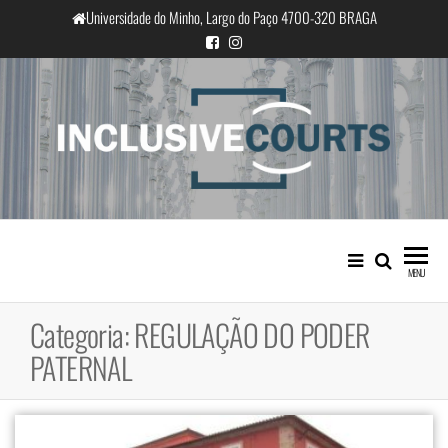
Saltar
Universidade do Minho, Largo do Paço 4700-320 BRAGA
para
o
conteúdo
InclusiveCourts
Igualdade e diferença cultural na
prática judicial portuguesa
MENU
Categoria:
REGULAÇÃO DO PODER
PATERNAL