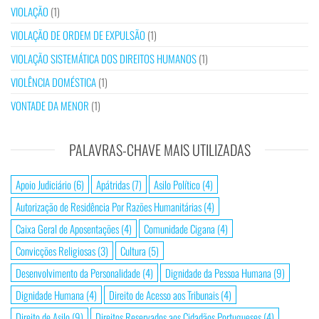
VIOLAÇÃO
(1)
VIOLAÇÃO DE ORDEM DE EXPULSÃO
(1)
VIOLAÇÃO SISTEMÁTICA DOS DIREITOS HUMANOS
(1)
VIOLÊNCIA DOMÉSTICA
(1)
VONTADE DA MENOR
(1)
PALAVRAS-CHAVE MAIS UTILIZADAS
Apoio Judiciário
(6)
Apátridas
(7)
Asilo Político
(4)
Autorização de Residência Por Razões Humanitárias
(4)
Caixa Geral de Aposentações
(4)
Comunidade Cigana
(4)
Convicções Religiosas
(3)
Cultura
(5)
Desenvolvimento da Personalidade
(4)
Dignidade da Pessoa Humana
(9)
Dignidade Humana
(4)
Direito de Acesso aos Tribunais
(4)
Direito de Asilo
(9)
Direitos Reservados aos Cidadãos Portugueses
(4)