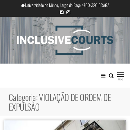
Saltar
Universidade do Minho, Largo do Paço 4700-320 BRAGA
para
o
conteúdo
InclusiveCourts
Igualdade e diferença cultural na
prática judicial portuguesa
MENU
Categoria:
VIOLAÇÃO DE ORDEM DE
EXPULSÃO