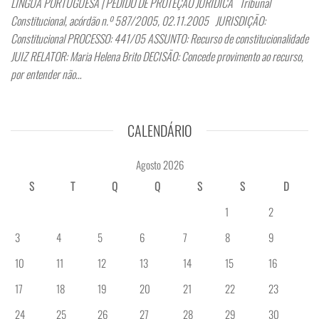
LÍNGUA PORTUGUESA | PEDIDO DE PROTEÇÃO JURÍDICA Tribunal
Constitucional, acórdão n.º 587/2005, 02.11.2005 JURISDIÇÃO:
Constitucional PROCESSO: 441/05 ASSUNTO: Recurso de constitucionalidade
JUIZ RELATOR: Maria Helena Brito DECISÃO: Concede provimento ao recurso,
por entender não…
CALENDÁRIO
Agosto 2026
S
T
Q
Q
S
S
D
1
2
3
4
5
6
7
8
9
10
11
12
13
14
15
16
17
18
19
20
21
22
23
24
25
26
27
28
29
30