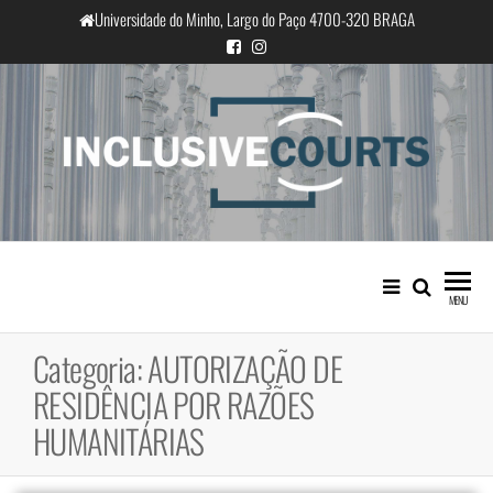
Saltar
Universidade do Minho, Largo do Paço 4700-320 BRAGA
para
o
conteúdo
InclusiveCourts
Igualdade e diferença cultural na
prática judicial portuguesa
MENU
Categoria:
AUTORIZAÇÃO DE
RESIDÊNCIA POR RAZÕES
HUMANITÁRIAS