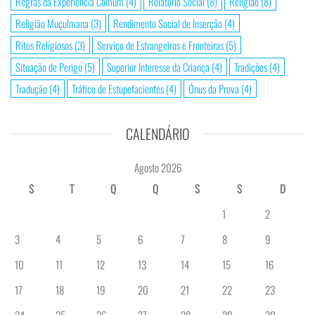
Regras da Experiência Comum
(4)
Relatório Social
(8)
Religião
(8)
Religião Muçulmana
(3)
Rendimento Social de Inserção
(4)
Ritos Religiosos
(3)
Serviço de Estrangeiros e Fronteiras
(5)
Situação de Perigo
(5)
Superior Interesse da Criança
(4)
Tradições
(4)
Tradução
(4)
Tráfico de Estupefacientes
(4)
Ónus da Prova
(4)
CALENDÁRIO
Agosto 2026
S
T
Q
Q
S
S
D
1
2
3
4
5
6
7
8
9
10
11
12
13
14
15
16
17
18
19
20
21
22
23