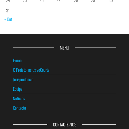
24
25
26
27
28
29
30
31
« Out
MENU
Home
O Projeto InclusiveCourts
Jurisprudência
Equipa
Notícias
Contacto
CONTACTE-NOS