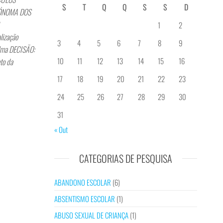
S
T
Q
Q
S
S
D
TÓNOMA DOS
2
1
2
lização
3
4
5
6
7
8
9
alma DECISÃO:
10
11
12
13
14
15
16
to da
17
18
19
20
21
22
23
24
25
26
27
28
29
30
31
« Out
CATEGORIAS DE PESQUISA
ABANDONO ESCOLAR
(6)
ABSENTISMO ESCOLAR
(1)
ABUSO SEXUAL DE CRIANÇA
(1)