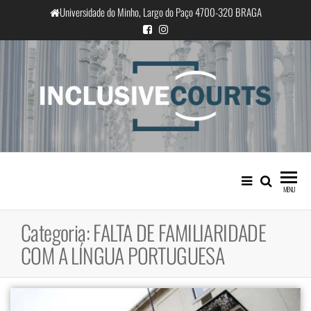
Saltar
Universidade do Minho, Largo do Paço 4700-320 BRAGA
para
o
conteúdo
InclusiveCourts
Igualdade e diferença cultural na
prática judicial portuguesa
MENU
Categoria:
FALTA DE FAMILIARIDADE
COM A LÍNGUA PORTUGUESA