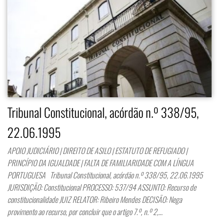
Tribunal Constitucional, acórdão n.º 338/95,
22.06.1995
APOIO JUDICIÁRIO | DIREITO DE ASILO | ESTATUTO DE REFUGIADO |
PRINCÍPIO DA IGUALDADE | FALTA DE FAMILIARIDADE COM A LÍNGUA
PORTUGUESA Tribunal Constitucional, acórdão n.º 338/95, 22.06.1995
JURISDIÇÃO: Constitucional PROCESSO: 537/94 ASSUNTO: Recurso de
constitucionalidade JUIZ RELATOR: Ribeiro Mendes DECISÃO: Nega
provimento ao recurso, por concluir que o artigo 7.º, n.º 2,…