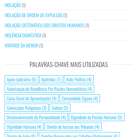
VIOLAÇÃO
(1)
VIOLAÇÃO DE ORDEM DE EXPULSÃO
(1)
VIOLAÇÃO SISTEMÁTICA DOS DIREITOS HUMANOS
(1)
VIOLÊNCIA DOMÉSTICA
(1)
VONTADE DA MENOR
(1)
PALAVRAS-CHAVE MAIS UTILIZADAS
Apoio Judiciário
(6)
Apátridas
(7)
Asilo Político
(4)
Autorização de Residência Por Razões Humanitárias
(4)
Caixa Geral de Aposentações
(4)
Comunidade Cigana
(4)
Convicções Religiosas
(3)
Cultura
(5)
Desenvolvimento da Personalidade
(4)
Dignidade da Pessoa Humana
(9)
Dignidade Humana
(4)
Direito de Acesso aos Tribunais
(4)
Direito de Asilo
(9)
Direitos Reservados aos Cidadãos Portugueses
(4)