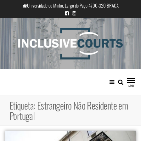
Saltar
Universidade do Minho, Largo do Paço 4700-320 BRAGA
para
o
conteúdo
InclusiveCourts
Igualdade e diferença cultural na
prática judicial portuguesa
MENU
Etiqueta:
Estrangeiro Não Residente em
Portugal