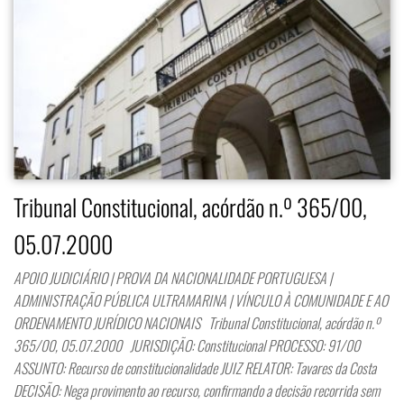
Tribunal Constitucional, acórdão n.º 365/00,
05.07.2000
APOIO JUDICIÁRIO | PROVA DA NACIONALIDADE PORTUGUESA |
ADMINISTRAÇÃO PÚBLICA ULTRAMARINA | VÍNCULO À COMUNIDADE E AO
ORDENAMENTO JURÍDICO NACIONAIS Tribunal Constitucional, acórdão n.º
365/00, 05.07.2000 JURISDIÇÃO: Constitucional PROCESSO: 91/00
ASSUNTO: Recurso de constitucionalidade JUIZ RELATOR: Tavares da Costa
DECISÃO: Nega provimento ao recurso, confirmando a decisão recorrida sem