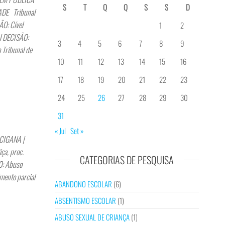
S
T
Q
Q
S
S
D
DE Tribunal
O: Cível
1
2
l DECISÃO:
3
4
5
6
7
8
9
 Tribunal de
10
11
12
13
14
15
16
17
18
19
20
21
22
23
24
25
26
27
28
29
30
31
« Jul
Set »
CIGANA |
a, proc.
CATEGORIAS DE PESQUISA
: Abuso
mento parcial
ABANDONO ESCOLAR
(6)
ABSENTISMO ESCOLAR
(1)
ABUSO SEXUAL DE CRIANÇA
(1)