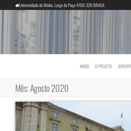
Saltar
Universidade do Minho, Largo do Paço 4700-320 BRAGA
para
o
conteúdo
InclusiveCourts
INÍCIO
O PROJETO
JURISP
Mês:
Agosto 2020