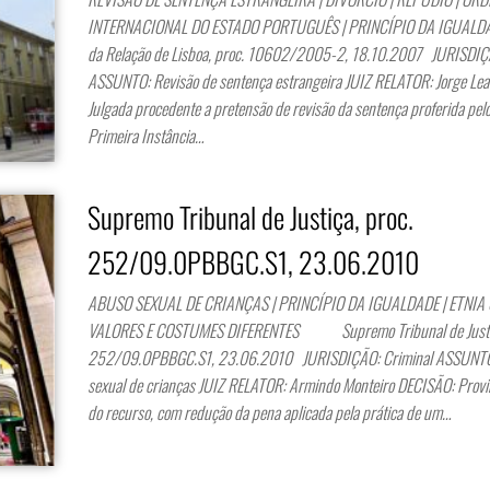
INTERNACIONAL DO ESTADO PORTUGUÊS | PRINCÍPIO DA IGUALDA
da Relação de Lisboa, proc. 10602/2005-2, 18.10.2007 JURISDIÇÃ
ASSUNTO: Revisão de sentença estrangeira JUIZ RELATOR: Jorge Lea
Julgada procedente a pretensão de revisão da sentença proferida pelo
Primeira Instância…
Supremo Tribunal de Justiça, proc.
252/09.0PBBGC.S1, 23.06.2010
ABUSO SEXUAL DE CRIANÇAS | PRINCÍPIO DA IGUALDADE | ETNIA 
VALORES E COSTUMES DIFERENTES Supremo Tribunal de Justiç
252/09.0PBBGC.S1, 23.06.2010 JURISDIÇÃO: Criminal ASSUNTO
sexual de crianças JUIZ RELATOR: Armindo Monteiro DECISÃO: Provi
do recurso, com redução da pena aplicada pela prática de um…