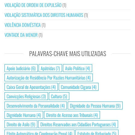
VIOLAÇÃO DE ORDEM DE EXPULSÃO
(1)
VIOLAÇÃO SISTEMÁTICA DOS DIREITOS HUMANOS
(1)
VIOLÊNCIA DOMÉSTICA
(1)
VONTADE DA MENOR
(1)
PALAVRAS-CHAVE MAIS UTILIZADAS
Apoio Judiciário
(6)
Apátridas
(7)
Asilo Político
(4)
Autorização de Residência Por Razões Humanitárias
(4)
Caixa Geral de Aposentações
(4)
Comunidade Cigana
(4)
Convicções Religiosas
(3)
Cultura
(5)
Desenvolvimento da Personalidade
(4)
Dignidade da Pessoa Humana
(9)
Dignidade Humana
(4)
Direito de Acesso aos Tribunais
(4)
Direito de Asilo
(9)
Direitos Reservados aos Cidadãos Portugueses
(4)
Efeito Automático de Condenação Penal
(4)
Estatuto de Refugiado
(5)