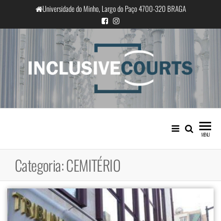
Saltar
Universidade do Minho, Largo do Paço 4700-320 BRAGA
para
o
conteúdo
InclusiveCourts
Igualdade e diferença cultural na
prática judicial portuguesa
MENU
Categoria:
CEMITÉRIO