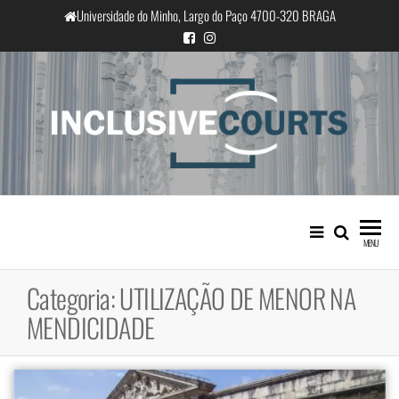
Saltar
Universidade do Minho, Largo do Paço 4700-320 BRAGA
para
o
conteúdo
InclusiveCourts
Igualdade e diferença cultural na
prática judicial portuguesa
MENU
Categoria:
UTILIZAÇÃO DE MENOR NA
MENDICIDADE