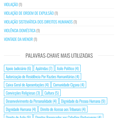
VIOLAÇÃO
(1)
VIOLAÇÃO DE ORDEM DE EXPULSÃO
(1)
VIOLAÇÃO SISTEMÁTICA DOS DIREITOS HUMANOS
(1)
VIOLÊNCIA DOMÉSTICA
(1)
VONTADE DA MENOR
(1)
PALAVRAS-CHAVE MAIS UTILIZADAS
Apoio Judiciário
(6)
Apátridas
(7)
Asilo Político
(4)
Autorização de Residência Por Razões Humanitárias
(4)
Caixa Geral de Aposentações
(4)
Comunidade Cigana
(4)
Convicções Religiosas
(3)
Cultura
(5)
Desenvolvimento da Personalidade
(4)
Dignidade da Pessoa Humana
(9)
Dignidade Humana
(4)
Direito de Acesso aos Tribunais
(4)
Direito de Asilo
(9)
Direitos Reservados aos Cidadãos Portugueses
(4)