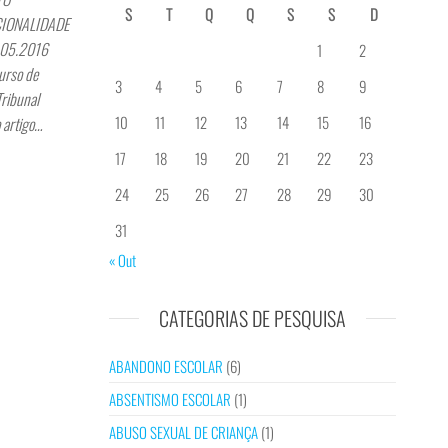
S
T
Q
Q
S
S
D
CIONALIDADE
9.05.2016
1
2
urso de
3
4
5
6
7
8
9
ribunal
10
11
12
13
14
15
16
o artigo…
17
18
19
20
21
22
23
24
25
26
27
28
29
30
31
« Out
CATEGORIAS DE PESQUISA
ABANDONO ESCOLAR
(6)
ABSENTISMO ESCOLAR
(1)
ABUSO SEXUAL DE CRIANÇA
(1)