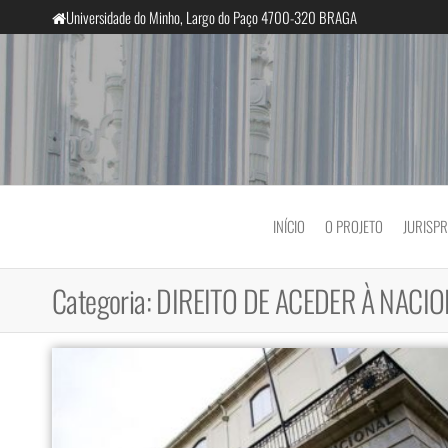
Saltar
Universidade do Minho, Largo do Paço 4700-320 BRAGA
para
o
conteúdo
InclusiveCourts
INÍCIO
O PROJETO
JURISP
Categoria:
DIREITO DE ACEDER À NACI