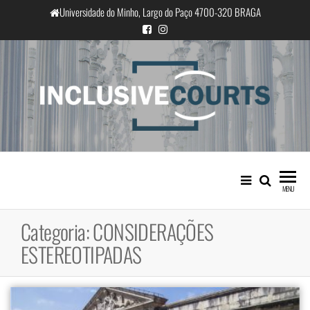
Saltar
Universidade do Minho, Largo do Paço 4700-320 BRAGA
para
o
conteúdo
InclusiveCourts
Igualdade e diferença cultural na
prática judicial portuguesa
MENU
Categoria:
CONSIDERAÇÕES
ESTEREOTIPADAS