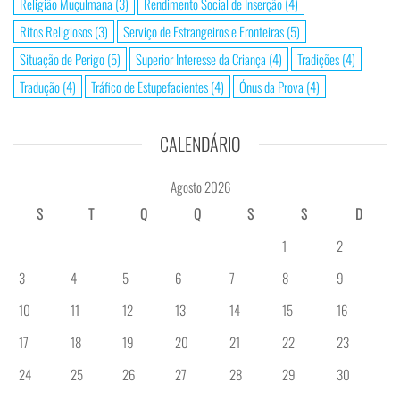
Religião Muçulmana
(3)
Rendimento Social de Inserção
(4)
Ritos Religiosos
(3)
Serviço de Estrangeiros e Fronteiras
(5)
Situação de Perigo
(5)
Superior Interesse da Criança
(4)
Tradições
(4)
Tradução
(4)
Tráfico de Estupefacientes
(4)
Ónus da Prova
(4)
CALENDÁRIO
Agosto 2026
S
T
Q
Q
S
S
D
1
2
3
4
5
6
7
8
9
10
11
12
13
14
15
16
17
18
19
20
21
22
23
24
25
26
27
28
29
30