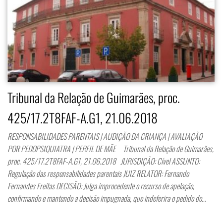
Tribunal da Relação de Guimarães, proc.
425/17.2T8FAF-A.G1, 21.06.2018
RESPONSABILIDADES PARENTAIS | AUDIÇÃO DA CRIANÇA | AVALIAÇÃO
POR PEDOPSIQUIATRA | PERFIL DE MÃE Tribunal da Relação de Guimarães,
proc. 425/17.2T8FAF-A.G1, 21.06.2018 JURISDIÇÃO: Cível ASSUNTO:
Regulação das responsabilidades parentais JUIZ RELATOR: Fernando
Fernandes Freitas DECISÃO: Julga improcedente o recurso de apelação,
confirmando e mantendo a decisão impugnada, que indeferira o pedido do…