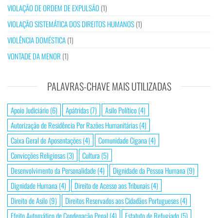
VIOLAÇÃO DE ORDEM DE EXPULSÃO
(1)
VIOLAÇÃO SISTEMÁTICA DOS DIREITOS HUMANOS
(1)
VIOLÊNCIA DOMÉSTICA
(1)
VONTADE DA MENOR
(1)
PALAVRAS-CHAVE MAIS UTILIZADAS
Apoio Judiciário
(6)
Apátridas
(7)
Asilo Político
(4)
Autorização de Residência Por Razões Humanitárias
(4)
Caixa Geral de Aposentações
(4)
Comunidade Cigana
(4)
Convicções Religiosas
(3)
Cultura
(5)
Desenvolvimento da Personalidade
(4)
Dignidade da Pessoa Humana
(9)
Dignidade Humana
(4)
Direito de Acesso aos Tribunais
(4)
Direito de Asilo
(9)
Direitos Reservados aos Cidadãos Portugueses
(4)
Efeito Automático de Condenação Penal
(4)
Estatuto de Refugiado
(5)