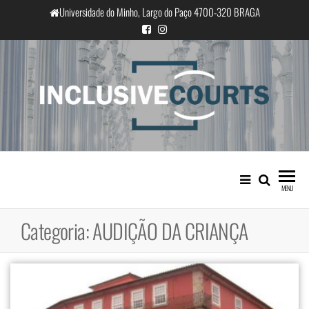
Saltar
Universidade do Minho, Largo do Paço 4700-320 BRAGA
para
o
conteúdo
InclusiveCourts
Igualdade e diferença cultural na
prática judicial portuguesa
MENU
Categoria:
AUDIÇÃO DA CRIANÇA