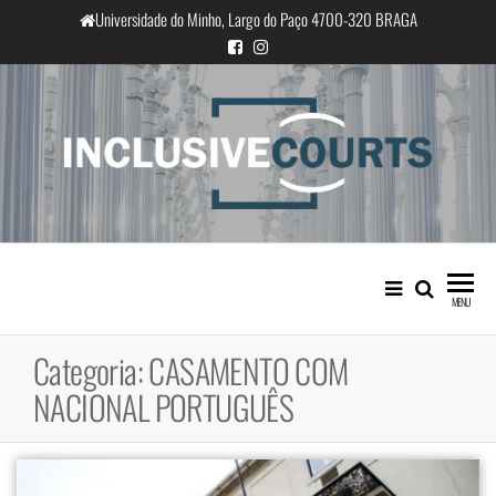
Saltar
Universidade do Minho, Largo do Paço 4700-320 BRAGA
para
o
conteúdo
InclusiveCourts
Igualdade e diferença cultural na
prática judicial portuguesa
MENU
Categoria:
CASAMENTO COM
NACIONAL PORTUGUÊS