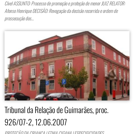
Cível ASSUNTO: Processo de promoção e proteção de menor JUIZ RELATOR:
Afonso Henrique DECISÃO: Revogação da decisão recorrida e ordem de
prossecução dos…
Tribunal da Relação de Guimarães, proc.
926/07-2, 12.06.2007
PROTEÇÃO DA CRIANÇA | ETNIA CIGANA | ESPECIFICIDADES