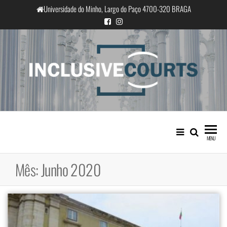
Saltar
Universidade do Minho, Largo do Paço 4700-320 BRAGA
para
o
conteúdo
InclusiveCourts
Igualdade e diferença cultural na
prática judicial portuguesa
MENU
Mês:
Junho 2020