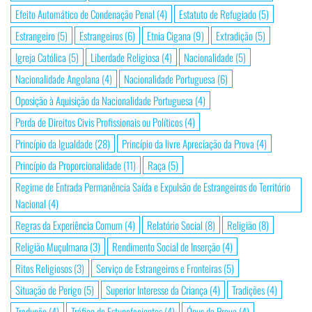
Efeito Automático de Condenação Penal
(4)
Estatuto de Refugiado
(5)
Estrangeiro
(5)
Estrangeiros
(6)
Etnia Cigana
(9)
Extradição
(5)
Igreja Católica
(5)
Liberdade Religiosa
(4)
Nacionalidade
(5)
Nacionalidade Angolana
(4)
Nacionalidade Portuguesa
(6)
Oposição à Aquisição da Nacionalidade Portuguesa
(4)
Perda de Direitos Civis Profissionais ou Políticos
(4)
Princípio da Igualdade
(28)
Princípio da livre Apreciação da Prova
(4)
Princípio da Proporcionalidade
(11)
Raça
(5)
Regime de Entrada Permanência Saída e Expulsão de Estrangeiros do Território
Nacional
(4)
Regras da Experiência Comum
(4)
Relatório Social
(8)
Religião
(8)
Religião Muçulmana
(3)
Rendimento Social de Inserção
(4)
Ritos Religiosos
(3)
Serviço de Estrangeiros e Fronteiras
(5)
Situação de Perigo
(5)
Superior Interesse da Criança
(4)
Tradições
(4)
Tradução
(4)
Tráfico de Estupefacientes
(4)
Ónus da Prova
(4)