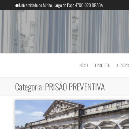
Saltar
Universidade do Minho, Largo do Paço 4700-320 BRAGA
para
o
conteúdo
InclusiveCourts
INÍCIO
O PROJETO
JURISP
Categoria:
PRISÃO PREVENTIVA