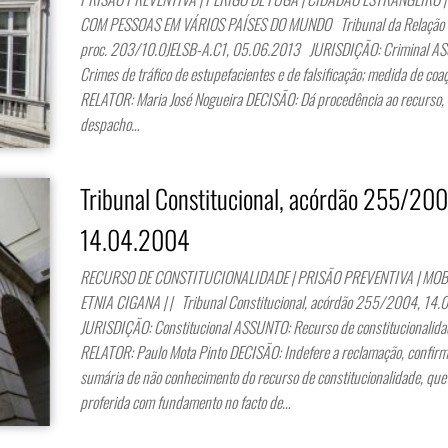
COM PESSOAS EM VÁRIOS PAÍSES DO MUNDO Tribunal da Relação 
proc. 203/10.0JELSB-A.C1, 05.06.2013 JURISDIÇÃO: Criminal A
Crimes de tráfico de estupefacientes e de falsificação; medida de coa
RELATOR: Maria José Nogueira DECISÃO: Dá procedência ao recurso,
despacho…
Tribunal Constitucional, acórdão 255/200
14.04.2004
RECURSO DE CONSTITUCIONALIDADE | PRISÃO PREVENTIVA | MOB
ETNIA CIGANA | | Tribunal Constitucional, acórdão 255/2004, 1
JURISDIÇÃO: Constitucional ASSUNTO: Recurso de constitucionalida
RELATOR: Paulo Mota Pinto DECISÃO: Indefere a reclamação, confirm
sumária de não conhecimento do recurso de constitucionalidade, que 
proferida com fundamento no facto de…