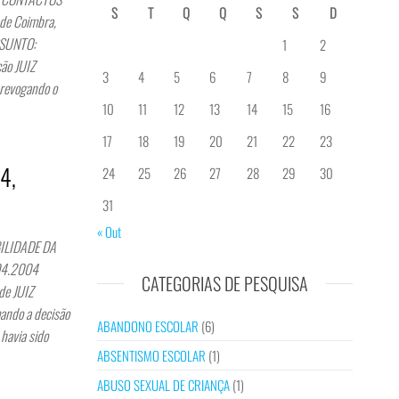
S
T
Q
Q
S
S
D
de Coimbra,
SSUNTO:
1
2
ção JUIZ
3
4
5
6
7
8
9
 revogando o
10
11
12
13
14
15
16
17
18
19
20
21
22
23
4,
24
25
26
27
28
29
30
31
« Out
ILIDADE DA
4.04.2004
CATEGORIAS DE PESQUISA
de JUIZ
ando a decisão
ABANDONO ESCOLAR
(6)
havia sido
ABSENTISMO ESCOLAR
(1)
ABUSO SEXUAL DE CRIANÇA
(1)