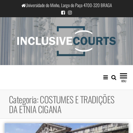
Saltar
Universidade do Minho, Largo do Paço 4700-320 BRAGA
para
o
conteúdo
InclusiveCourts
Igualdade e diferença cultural na
prática judicial portuguesa
MENU
Categoria:
COSTUMES E TRADIÇÕES
DA ETNIA CIGANA