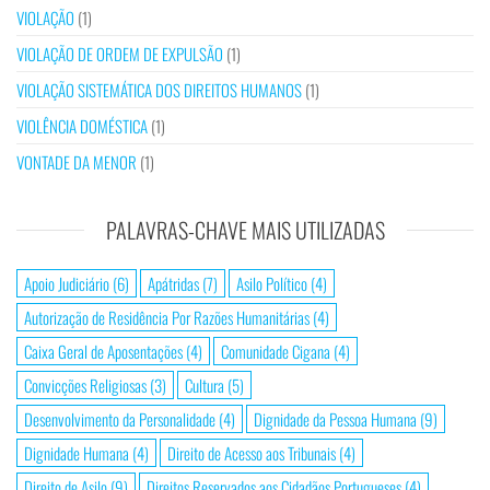
VIOLAÇÃO
(1)
VIOLAÇÃO DE ORDEM DE EXPULSÃO
(1)
VIOLAÇÃO SISTEMÁTICA DOS DIREITOS HUMANOS
(1)
VIOLÊNCIA DOMÉSTICA
(1)
VONTADE DA MENOR
(1)
PALAVRAS-CHAVE MAIS UTILIZADAS
Apoio Judiciário
(6)
Apátridas
(7)
Asilo Político
(4)
Autorização de Residência Por Razões Humanitárias
(4)
Caixa Geral de Aposentações
(4)
Comunidade Cigana
(4)
Convicções Religiosas
(3)
Cultura
(5)
Desenvolvimento da Personalidade
(4)
Dignidade da Pessoa Humana
(9)
Dignidade Humana
(4)
Direito de Acesso aos Tribunais
(4)
Direito de Asilo
(9)
Direitos Reservados aos Cidadãos Portugueses
(4)