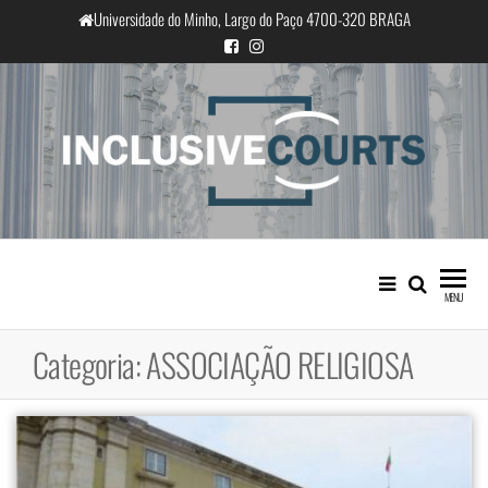
Saltar
Universidade do Minho, Largo do Paço 4700-320 BRAGA
para
o
conteúdo
InclusiveCourts
Igualdade e diferença cultural na
prática judicial portuguesa
MENU
Categoria:
ASSOCIAÇÃO RELIGIOSA