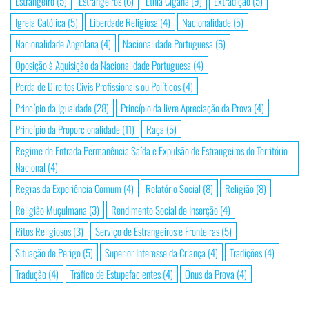
Estrangeiro
(5)
Estrangeiros
(6)
Etnia Cigana
(9)
Extradição
(5)
Igreja Católica
(5)
Liberdade Religiosa
(4)
Nacionalidade
(5)
Nacionalidade Angolana
(4)
Nacionalidade Portuguesa
(6)
Oposição à Aquisição da Nacionalidade Portuguesa
(4)
Perda de Direitos Civis Profissionais ou Políticos
(4)
Princípio da Igualdade
(28)
Princípio da livre Apreciação da Prova
(4)
Princípio da Proporcionalidade
(11)
Raça
(5)
Regime de Entrada Permanência Saída e Expulsão de Estrangeiros do Território
Nacional
(4)
Regras da Experiência Comum
(4)
Relatório Social
(8)
Religião
(8)
Religião Muçulmana
(3)
Rendimento Social de Inserção
(4)
Ritos Religiosos
(3)
Serviço de Estrangeiros e Fronteiras
(5)
Situação de Perigo
(5)
Superior Interesse da Criança
(4)
Tradições
(4)
Tradução
(4)
Tráfico de Estupefacientes
(4)
Ónus da Prova
(4)