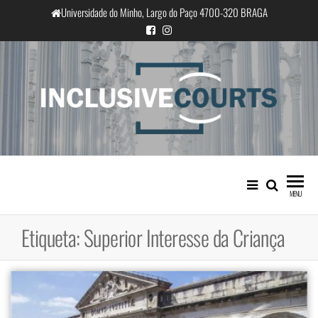
Saltar
Universidade do Minho, Largo do Paço 4700-320 BRAGA
para
o
conteúdo
InclusiveCourts
Igualdade e diferença cultural na
prática judicial portuguesa
MENU
Etiqueta:
Superior Interesse da Criança