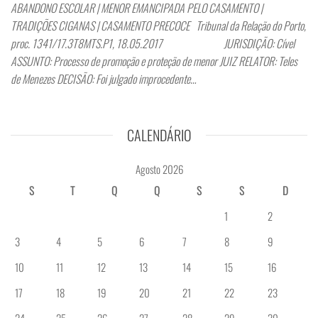
ABANDONO ESCOLAR | MENOR EMANCIPADA PELO CASAMENTO |
TRADIÇÕES CIGANAS | CASAMENTO PRECOCE Tribunal da Relação do Porto,
proc. 1341/17.3T8MTS.P1, 18.05.2017 JURISDIÇÃO: Cível
ASSUNTO: Processo de promoção e proteção de menor JUIZ RELATOR: Teles
de Menezes DECISÃO: Foi julgado improcedente…
CALENDÁRIO
Agosto 2026
S
T
Q
Q
S
S
D
1
2
3
4
5
6
7
8
9
10
11
12
13
14
15
16
17
18
19
20
21
22
23
24
25
26
27
28
29
30