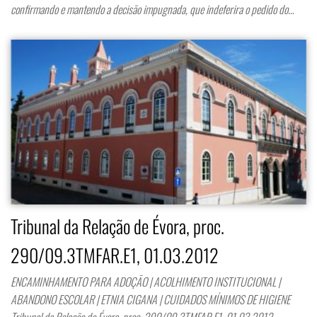
confirmando e mantendo a decisão impugnada, que indeferira o pedido do…
Tribunal da Relação de Évora, proc.
290/09.3TMFAR.E1, 01.03.2012
ENCAMINHAMENTO PARA ADOÇÃO | ACOLHIMENTO INSTITUCIONAL |
ABANDONO ESCOLAR | ETNIA CIGANA | CUIDADOS MÍNIMOS DE HIGIENE
Tribunal da Relação de Évora, proc. 290/09.3TMFAR.E1, 01.03.2012