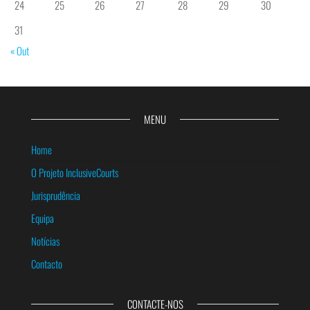
24
25
26
27
28
29
30
31
« Out
MENU
Home
O Projeto InclusiveCourts
Jurisprudência
Equipa
Notícias
Contacto
CONTACTE-NOS