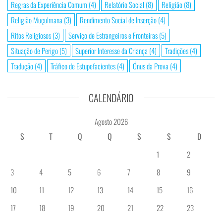
Regras da Experiência Comum
(4)
Relatório Social
(8)
Religião
(8)
Religião Muçulmana
(3)
Rendimento Social de Inserção
(4)
Ritos Religiosos
(3)
Serviço de Estrangeiros e Fronteiras
(5)
Situação de Perigo
(5)
Superior Interesse da Criança
(4)
Tradições
(4)
Tradução
(4)
Tráfico de Estupefacientes
(4)
Ónus da Prova
(4)
CALENDÁRIO
Agosto 2026
S
T
Q
Q
S
S
D
1
2
3
4
5
6
7
8
9
10
11
12
13
14
15
16
17
18
19
20
21
22
23