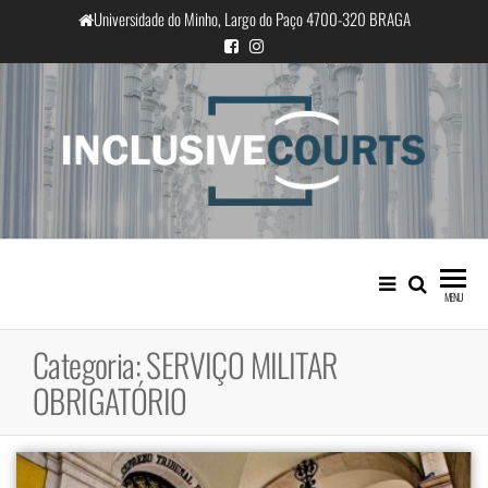
Saltar
Universidade do Minho, Largo do Paço 4700-320 BRAGA
para
o
conteúdo
InclusiveCourts
Igualdade e diferença cultural na
prática judicial portuguesa
MENU
Categoria:
SERVIÇO MILITAR
OBRIGATÓRIO