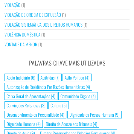
VIOLAÇÃO
(1)
VIOLAÇÃO DE ORDEM DE EXPULSÃO
(1)
VIOLAÇÃO SISTEMÁTICA DOS DIREITOS HUMANOS
(1)
VIOLÊNCIA DOMÉSTICA
(1)
VONTADE DA MENOR
(1)
PALAVRAS-CHAVE MAIS UTILIZADAS
Apoio Judiciário
(6)
Apátridas
(7)
Asilo Político
(4)
Autorização de Residência Por Razões Humanitárias
(4)
Caixa Geral de Aposentações
(4)
Comunidade Cigana
(4)
Convicções Religiosas
(3)
Cultura
(5)
Desenvolvimento da Personalidade
(4)
Dignidade da Pessoa Humana
(9)
Dignidade Humana
(4)
Direito de Acesso aos Tribunais
(4)
Direito de Asilo
(9)
Direitos Reservados aos Cidadãos Portugueses
(4)