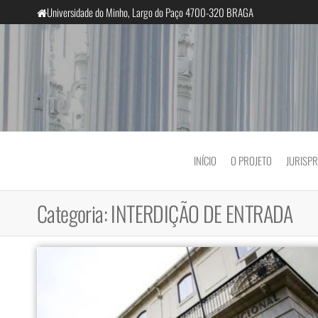
Saltar
Universidade do Minho, Largo do Paço 4700-320 BRAGA
para
o
conteúdo
InclusiveCourts
INÍCIO
O PROJETO
JURISP
Categoria:
INTERDIÇÃO DE ENTRADA