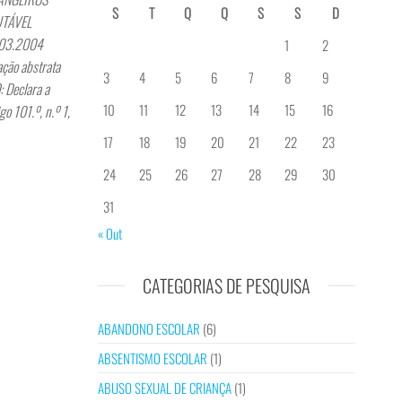
S
T
Q
Q
S
S
D
UTÁVEL
1.03.2004
1
2
ção abstrata
3
4
5
6
7
8
9
 Declara a
10
11
12
13
14
15
16
go 101.º, n.º 1,
17
18
19
20
21
22
23
24
25
26
27
28
29
30
31
« Out
CATEGORIAS DE PESQUISA
ABANDONO ESCOLAR
(6)
ABSENTISMO ESCOLAR
(1)
ABUSO SEXUAL DE CRIANÇA
(1)