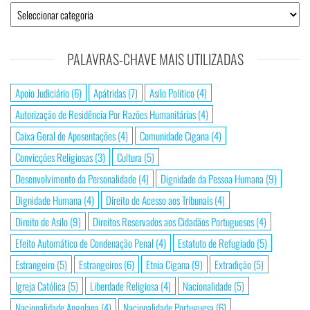
Categorias
de
Pesquisa
PALAVRAS-CHAVE MAIS UTILIZADAS
Apoio Judiciário
(6)
Apátridas
(7)
Asilo Político
(4)
Autorização de Residência Por Razões Humanitárias
(4)
Caixa Geral de Aposentações
(4)
Comunidade Cigana
(4)
Convicções Religiosas
(3)
Cultura
(5)
Desenvolvimento da Personalidade
(4)
Dignidade da Pessoa Humana
(9)
Dignidade Humana
(4)
Direito de Acesso aos Tribunais
(4)
Direito de Asilo
(9)
Direitos Reservados aos Cidadãos Portugueses
(4)
Efeito Automático de Condenação Penal
(4)
Estatuto de Refugiado
(5)
Estrangeiro
(5)
Estrangeiros
(6)
Etnia Cigana
(9)
Extradição
(5)
Igreja Católica
(5)
Liberdade Religiosa
(4)
Nacionalidade
(5)
Nacionalidade Angolana
(4)
Nacionalidade Portuguesa
(6)