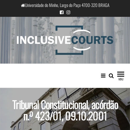
Saltar
Universidade do Minho, Largo do Paço 4700-320 BRAGA
para
o
conteúdo
InclusiveCourts
Igualdade e diferença cultural na
prática judicial portuguesa
MENU
Tribunal Constitucional, acórdão
n.º 423/01, 09.10.2001