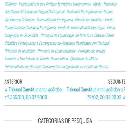
Colónias
Independência dos Antigos Territórios Ultramarinos
Nação
Nacionais
dos Países Africanos de Língua Portuguesa
Nacionais Portugueses ao Tempo
das Guerras Coloniais
Nacionalidade Portuguesa
Pensão de Invalidez
Perda
Compulsiva da Cidadania Portuguesa
Perda da Nacionalidade Ope Legis
Plena
Integração na Sociedade
Princípio da Equiparação de Direitos e Deveres Entre
Cidadãos Portugueses e Estrangeiros ou Apátridas Residentes em Portugal
Princípio da Igualdade
Princípio da Universalidade
Princípio de Justiça
Inerente a Um Estado de Direito Democrático
Qualidade de Militar
Universalismo de Direitos Característico da Igualdade no Estado de Direito
Navegação
Artigo
Ar
ANTERIOR
SEGUINTE
de
anterior
se
Tribunal Constitucional, acórdão
Tribunal Constitucional, acórdão n.º
n.º 365/00, 05.07.2000
72/02, 20.02.2002
artigos
CATEGORIAS DE PESQUISA