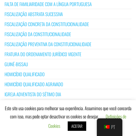
FALTA DE FAMILIARIDADE COM A LÍNGUA PORTUGUESA
FISCALIZAÇÃO ABSTRATA SUCESSIVA
FISCALIZAÇÃO CONCRETA DA CONSTITUCIONALIDADE
FISCALIZAÇÃO DA CONSTITUCIONALIDADE
FISCALIZAÇÃO PREVENTIVA DA CONSTITUCIONALIDADE
FRATURA DO ORDENAMENTO JURÍDICO VIGENTE
GUINÉ-BISSAU
HOMICÍDIO QUALIFICADO
HOMICÍDIO QUALIFICADO AGRAVADO
IGREJA ADVENTISTA DO SÉTIMO DIA
IGREJA CATÓLICA
Este site usa cookies para melhorar sua experiência. Assumimos que você concorda
IGUALDADE DE DIREITOS E DEVERES
com isso, mas pode optar desactivar os cookies se desejar.
Definições de
IGUALDADE DE OPORTUNIDADES
Cookies
ACEITAR
PT
IGUALDADE DE TRATAMENTO