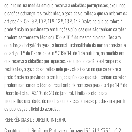
de janeiro, na medida em que reserva a cidadãos portugueses, excluindo
cidadãos estrangeiros residentes, o gozo dos direitos a que se referem os
artigos 4.º, 5.º, 9.º, 10.º, 11.º, 12.º, 13.º, 14.º (salvo no que se refere à
preferência no provimento em funções públicas que não tenham caráter
predominantemente técnico), 15.º e 16.º do mesmo diploma. Declara,
com força obrigatória geral, a inconstitucionalidade da norma constante
do artigo 1.º do Decreto-Lei n.º 319/84, de 1 de outubro, na medida em
que reserva a cidadãos portugueses, excluindo cidadãos estrangeiros
residentes, o gozo dos direitos nele previstos (salvo no que se refere à
preferência no provimento em funções públicas que não tenham caráter
predominantemente técnico resultante da remissão para o artigo 14.º do
Decreto-Lei n.º 43/76, de 20 de janeiro). Limita os efeitos da
inconstitucionalidade, de modo a que estes apenas se produzam a partir
da publicação oficial do acórdão.
REFERÊNCIAS DE DIREITO INTERNO:
Constituição da República Portuguesa [artigos 15.º, 71.º, 275.º, n.º 2,