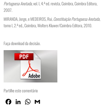
Portuguesa Anotada
, vol. I, 4.ª ed. revista, Coimbra, Coimbra Editora,
2007.
MIRANDA, Jorge, e MEDEIROS, Rui,
Constituição Portuguesa Anotada
,
tomo I, 2.ª ed., Coimbra, Wolters Kluwer/Coimbra Editora, 2010.
Faça download da decisão.
Partilhe este comentário
Fa
Lin
W
G