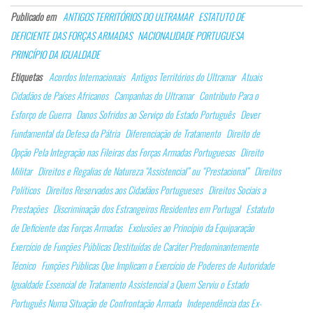
ce
ke
ha
m
Publicado em
ANTIGOS TERRITÓRIOS DO ULTRAMAR
ESTATUTO DE
bo
dI
ts
ail
DEFICIENTE DAS FORÇAS ARMADAS
NACIONALIDADE PORTUGUESA
ok
n
Ap
PRINCÍPIO DA IGUALDADE
p
Etiquetas
Acordos Internacionais
Antigos Territórios do Ultramar
Atuais
Cidadãos de Países Africanos
Campanhas do Ultramar
Contributo Para o
Esforço de Guerra
Danos Sofridos ao Serviço do Estado Português
Dever
Fundamental da Defesa da Pátria
Diferenciação de Tratamento
Direito de
Opção Pela Integração nas Fileiras das Forças Armadas Portuguesas
Direito
Militar
Direitos e Regalias de Natureza “Assistencial” ou “Prestacional”
Direitos
Políticos
Direitos Reservados aos Cidadãos Portugueses
Direitos Sociais a
Prestações
Discriminação dos Estrangeiros Residentes em Portugal
Estatuto
de Deficiente das Forças Armadas
Exclusões ao Princípio da Equiparação
Exercício de Funções Públicas Destituídas de Caráter Predominantemente
Técnico
Funções Públicas Que Implicam o Exercício de Poderes de Autoridade
Igualdade Essencial de Tratamento Assistencial a Quem Serviu o Estado
Português Numa Situação de Confrontação Armada
Independência das Ex-