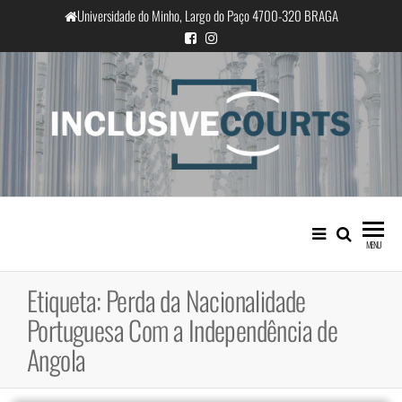
Saltar
Universidade do Minho, Largo do Paço 4700-320 BRAGA
para
o
conteúdo
InclusiveCourts
Igualdade e diferença cultural na
prática judicial portuguesa
MENU
Etiqueta:
Perda da Nacionalidade
Portuguesa Com a Independência de
Angola