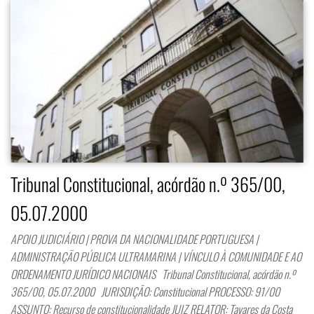
Tribunal Constitucional, acórdão n.º 365/00,
05.07.2000
APOIO JUDICIÁRIO | PROVA DA NACIONALIDADE PORTUGUESA |
ADMINISTRAÇÃO PÚBLICA ULTRAMARINA | VÍNCULO À COMUNIDADE E AO
ORDENAMENTO JURÍDICO NACIONAIS Tribunal Constitucional, acórdão n.º
365/00, 05.07.2000 JURISDIÇÃO: Constitucional PROCESSO: 91/00
ASSUNTO: Recurso de constitucionalidade JUIZ RELATOR: Tavares da Costa