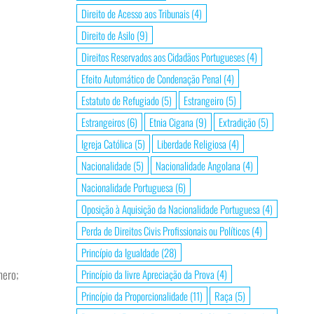
Direito de Acesso aos Tribunais
(4)
Direito de Asilo
(9)
Direitos Reservados aos Cidadãos Portugueses
(4)
Efeito Automático de Condenação Penal
(4)
Estatuto de Refugiado
(5)
Estrangeiro
(5)
Estrangeiros
(6)
Etnia Cigana
(9)
Extradição
(5)
Igreja Católica
(5)
Liberdade Religiosa
(4)
Nacionalidade
(5)
Nacionalidade Angolana
(4)
Nacionalidade Portuguesa
(6)
Oposição à Aquisição da Nacionalidade Portuguesa
(4)
Perda de Direitos Civis Profissionais ou Políticos
(4)
Princípio da Igualdade
(28)
nero;
Princípio da livre Apreciação da Prova
(4)
Princípio da Proporcionalidade
(11)
Raça
(5)