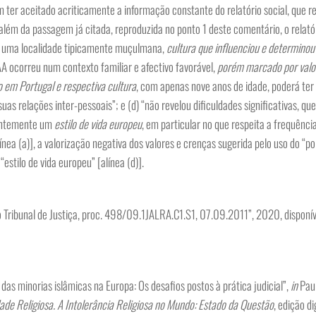
m ter aceitado acriticamente a informação constante do relatório social, que 
 além da passagem já citada, reproduzida no ponto 1 deste comentário, o relatór
de uma localidade tipicamente muçulmana,
cultura que influenciou e determinou
 AA ocorreu num contexto familiar e afectivo favorável,
porém marcado por valo
 em Portugal e respectiva cultura
, com apenas nove anos de idade, poderá ter
as relações inter-pessoais”; e (d) “não revelou dificuldades significativas, que
uentemente um
estilo de vida europeu
, em particular no que respeita a frequênc
línea (a)], a valorização negativa dos valores e crenças sugerida pelo uso do “p
estilo de vida europeu” [alínea (d)].
Tribunal de Justiça, proc. 498/09.1JALRA.C1.S1, 07.09.2011”, 2020, disponí
as minorias islâmicas na Europa: Os desafios postos à prática judicial”,
in
Paul
dade Religiosa. A Intolerância Religiosa no Mundo: Estado da Questão
, edição dig