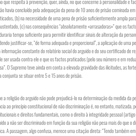
no que respeita à prevenção, quer, ainda, no que concerne à personalidade e fa
ação havia concluído pela adequação da pena de 10 anos de prisão cominada em
aticados, (b) na necessidade de uma pena de prisão suficientemente ampla para
ustentado, (c) nas consequências “absolutamente «arrasadoras»” que os facto
duraria tempo suficiente para permitir identificar sinais de alteração da perso
endo justificar-se, “de forma adequada e proporcional”, a aplicação de uma pe
informação constante do relatório social do arguido e do seu certificado de re
ode ser usada contra ele e que os factos praticados (pelo seu número e em redu
sa”. O Supremo teve ainda em conta a elevada gravidade das ilicitudes, as fort
 conjunta se situar entre 5 e 15 anos de prisão.
e a religião do arguido não pode prejudicá-lo na determinação da medida da pe
ência ao princípio constitucional de não discriminação é, no entanto, matizada, p
ucionais e direitos fundamentais, como o direito à integridade pessoal (artigo
uido a não ser discriminado em função da sua religião não pesa mais do que o di
física. A passagem, algo confusa, merece uma citação direta: “Tendo também em