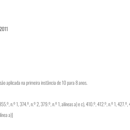
9.2011
ão aplicada na primeira instância de 10 para 8 anos.
.º, n.º 1, 374.º, n.º 2, 379.º, n.º 1, alíneas a) e c), 410.º, 412.º, n.º 1, 427.º,
línea a)]