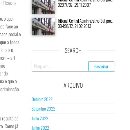
cíficas da
02977/07, 29.11.2007
o, o que
Tribunal Central Administrativo Sul, proc.
ido face ao
09498/12, 21.02.2013
dade social e
e que a todos
SEARCH
ionais e
mem – art.
Pesquisar
gião
por:
ar de
na e que o
ARQUIVO
scriminação
Outubro 2022
Setembro 2022
o resulta do
Julho 2022
to. Como já
Junho 2022