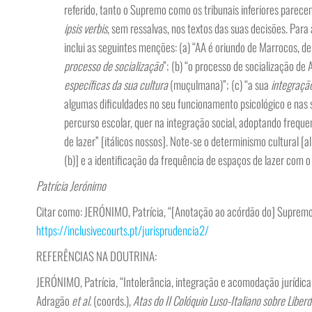
referido, tanto o Supremo como os tribunais inferiores parece
ipsis verbis
, sem ressalvas, nos textos das suas decisões. Para
inclui as seguintes menções: (a) “AA é oriundo de Marrocos, 
processo de socialização
”; (b) “o processo de socialização de
específicas da sua cultura
(muçulmana)”; (c) “a sua
integração
algumas dificuldades no seu funcionamento psicológico e nas su
percurso escolar, quer na integração social, adoptando freq
de lazer” [itálicos nossos]. Note-se o determinismo cultural [a
(b)] e a identificação da frequência de espaços de lazer com o “
Patrícia Jerónimo
Citar como: JERÓNIMO, Patrícia, “[Anotação ao acórdão do] Supremo 
https://inclusivecourts.pt/jurisprudencia2/
REFERÊNCIAS NA DOUTRINA:
JERÓNIMO, Patrícia, “Intolerância, integração e acomodação jurídica d
Adragão
et al.
(coords.),
Atas do II Colóquio Luso-Italiano sobre Liber