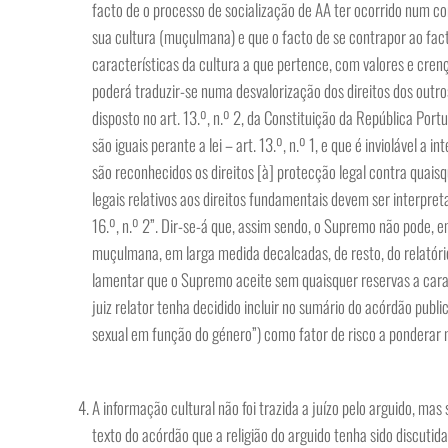
facto de o processo de socialização de AA ter ocorrido num co
sua cultura (muçulmana) e que o facto de se contrapor ao fact
características da cultura a que pertence, com valores e cre
poderá traduzir-se numa desvalorização dos direitos dos outro
disposto no art. 13.º, n.º 2, da Constituição da República P
são iguais perante a lei – art. 13.º, n.º 1, e que é inviolável a 
são reconhecidos os direitos [à] protecção legal contra quaisq
legais relativos aos direitos fundamentais devem ser interpr
16.º, n.º 2”. Dir-se-á que, assim sendo, o Supremo não pode, e
muçulmana, em larga medida decalcadas, de resto, do relatório
lamentar que o Supremo aceite sem quaisquer reservas a carac
juiz relator tenha decidido incluir no sumário do acórdão publ
sexual em função do género”) como fator de risco a ponderar
A informação cultural não foi trazida a juízo pelo arguido, mas 
texto do acórdão que a religião do arguido tenha sido discuti