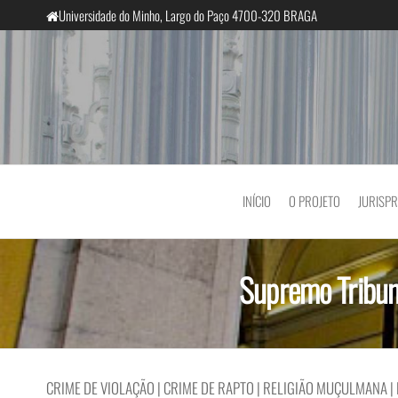
Saltar
Universidade do Minho, Largo do Paço 4700-320 BRAGA
para
o
conteúdo
InclusiveCourts
INÍCIO
O PROJETO
JURISP
Supremo Tribun
CRIME DE VIOLAÇÃO | CRIME DE RAPTO | RELIGIÃO MUÇULMANA |