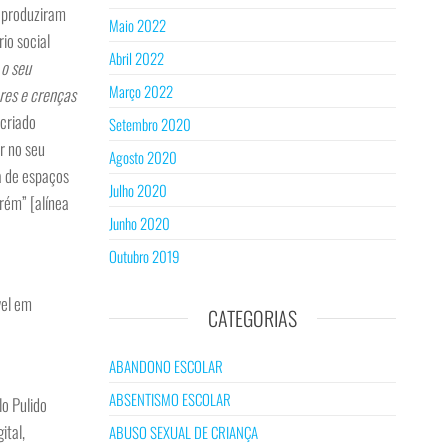
reproduziram
Maio 2022
io social
Abril 2022
 o seu
Março 2022
res e crenças
 criado
Setembro 2020
r no seu
Agosto 2020
ia de espaços
Julho 2020
orém” [alínea
Junho 2020
Outubro 2019
vel em
CATEGORIAS
ABANDONO ESCOLAR
ABSENTISMO ESCOLAR
o Pulido
ital,
ABUSO SEXUAL DE CRIANÇA