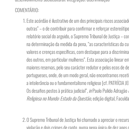
COMENTÁRIO:
Este acórdão é ilustrativo de um dos principais riscos associa
outras” – o de contribuir para confirmar e reforçar estereót
relatório social do arguido, o Supremo Tribunal de Justiça – co
na determinação da medida da pena, “as características da cu
valores e crenças específicas, com destaque para a discrimin
dos outros, em particular mulheres”. Esta associação linear 
maiores reservas, pelo seu carácter redutor e pelos ecos de de
portugueses, onde, de um modo geral, não encontramos receti
a intolerância ou o fundamentalismo religioso [cf. PATRÍCIA J
Os desafios postos à prática judicial”,
in
Paulo Pulido Adragão
Religiosa no Mundo: Estado da Questão
, edição digital, Facul
O Supremo Tribunal de Justiça foi chamado a apreciar o recurs
violação e dois crimes de rapto, numa pena única de dez anos d