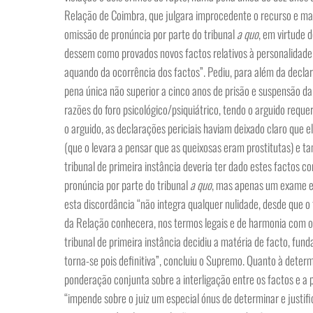
Relação de Coimbra, que julgara improcedente o recurso e man
omissão de pronúncia por parte do tribunal
a quo
, em virtude 
dessem como provados novos factos relativos à personalidade
aquando da ocorrência dos factos”. Pediu, para além da decla
pena única não superior a cinco anos de prisão e suspensão d
razões do foro psicológico/psiquiátrico, tendo o arguido reque
o arguido, as declarações periciais haviam deixado claro que 
(que o levara a pensar que as queixosas eram prostitutas) e t
tribunal de primeira instância deveria ter dado estes factos
pronúncia por parte do tribunal
a quo
, mas apenas um exame e 
esta discordância “não integra qualquer nulidade, desde que o 
da Relação conhecera, nos termos legais e de harmonia com o
tribunal de primeira instância decidiu a matéria de facto, f
torna-se pois definitiva”, concluiu o Supremo. Quanto à dete
ponderação conjunta sobre a interligação entre os factos e a p
“impende sobre o juiz um especial ónus de determinar e justif