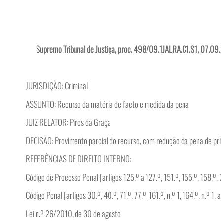
Supremo Tribunal de Justiça, proc. 498/09.1JALRA.C1.S1, 07.0
JURISDIÇÃO: Criminal
ASSUNTO: Recurso da matéria de facto e medida da pena
JUIZ RELATOR: Pires da Graça
DECISÃO: Provimento parcial do recurso, com redução da pena de pris
REFERÊNCIAS DE DIREITO INTERNO:
Código de Processo Penal [artigos 125.º a 127.º, 151.º, 155.º, 158.º, 355
Código Penal [artigos 30.º, 40.º, 71.º, 77.º, 161.º, n.º 1, 164.º, n.º 1, a
Lei n.º 26/2010, de 30 de agosto