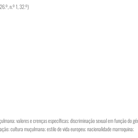
6.º, n.º 1, 32.º)
ulmana; valores e crenças específicas; discriminação sexual em função do gé
zação; cultura muçulmana; estilo de vida europeu; nacionalidade marroquina;