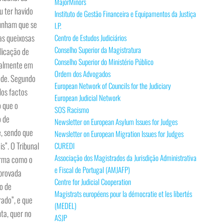
MajorMinors
u ter havido
Instituto de Gestão Financeira e Equipamentos da Justiça
punham que se
I.P.
as queixosas
Centro de Estudos Judiciários
Conselho Superior da Magistratura
licação de
Conselho Superior do Ministério Público
cialmente em
Ordem dos Advogados
dade. Segundo
European Network of Councils for the Judiciary
dos factos
European Judicial Network
o que o
SOS Racismo
o de
Newsletter on European Asylum Issues for Judges
e, sendo que
Newsletter on European Migration Issues for Judges
s”. O Tribunal
CUREDI
Associação dos Magistrados da Jurisdição Administrativa
orma como o
e Fiscal de Portugal (AMJAFP)
 provada
Centre for Judicial Cooperation
o de
Magistrats européens pour la démocratie et les libertés
rado”, e que
(MEDEL)
ta, quer no
ASJP