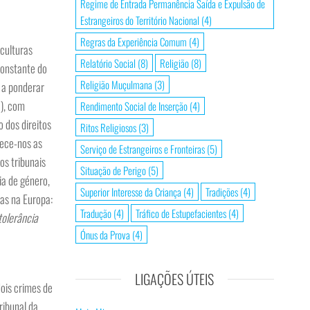
Regime de Entrada Permanência Saída e Expulsão de
Estrangeiros do Território Nacional
(4)
Regras da Experiência Comum
(4)
“culturas
Relatório Social
(8)
Religião
(8)
constante do
Religião Muçulmana
(3)
, a ponderar
a), com
Rendimento Social de Inserção
(4)
 dos direitos
Ritos Religiosos
(3)
rece-nos as
Serviço de Estrangeiros e Fronteiras
(5)
os tribunais
Situação de Perigo
(5)
ia de género,
Superior Interesse da Criança
(4)
Tradições
(4)
cas na Europa:
Tradução
(4)
Tráfico de Estupefacientes
(4)
tolerância
Ónus da Prova
(4)
LIGAÇÕES ÚTEIS
dois crimes de
ribunal da