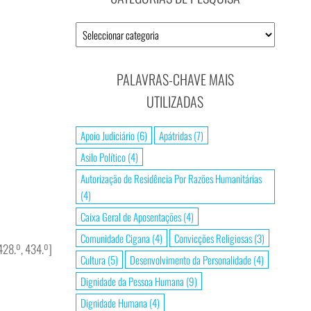
Categorias
de
Pesquisa
PALAVRAS-CHAVE MAIS
UTILIZADAS
Apoio Judiciário
(6)
Apátridas
(7)
Asilo Político
(4)
Autorização de Residência Por Razões Humanitárias
(4)
Caixa Geral de Aposentações
(4)
Comunidade Cigana
(4)
Convicções Religiosas
(3)
 428.º, 434.º]
Cultura
(5)
Desenvolvimento da Personalidade
(4)
Dignidade da Pessoa Humana
(9)
Dignidade Humana
(4)