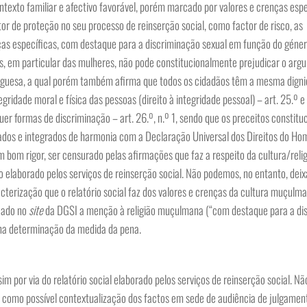
ntexto familiar e afectivo favorável, porém marcado por valores e crenças espe
or de proteção no seu processo de reinserção social, como factor de risco, as
nças específicas, com destaque para a discriminação sexual em função do géner
s, em particular das mulheres, não pode constitucionalmente prejudicar o argu
ortuguesa, a qual porém também afirma que todos os cidadãos têm a mesma digni
integridade moral e física das pessoas (direito à integridade pessoal) – art. 25.º 
uer formas de discriminação – art. 26.º, n.º 1, sendo que os preceitos constituc
etados e integrados de harmonia com a Declaração Universal dos Direitos do Ho
m bom rigor, ser censurado pelas afirmações que faz a respeito da cultura/reli
 elaborado pelos serviços de reinserção social. Não podemos, no entanto, deix
terização que o relatório social faz dos valores e crenças da cultura muçulma
icado no
site
da DGSI a menção à religião muçulmana (“com destaque para a di
 na determinação da medida da pena.
sim por via do relatório social elaborado pelos serviços de reinserção social. Nã
da como possível contextualização dos factos em sede de audiência de julgamen