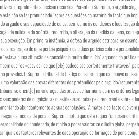
tivera integralmente a decisão recorrida. Perante o Supremo, o arguido alego
de este não se ter pronunciado “sobre as questões da matéria de facto que im
 do arguido e sua capacidade de culpa, bem como às condições e localização d
ração de nulidade do acórdão recorrido, a alteração da medida da pena, com ap
a sua execução. Em primeira instância, a defesa do arguido estribara-se essen
rido a realização de uma perícia psiquiátrica e duas perícias sobre a personali
ele “estava numa situação de consciência muito diminuída” aquando da prática 
ambém que “os «desvios» de que [ele] padece são perfeitamente tratáveis”, pel
 como provados. O Supremo Tribunal de Justiça considerou que não houve omissã
uma valoração das provas diferentes dos pretendidos pelo arguido/requerent
tribunal se orient[e] na valoração das provas de harmonia com os critérios legai
s seus poderes de cognição, as questões suscitadas pelo recorrente sobre a f
undamentando abundantemente as suas conclusões. “A matéria de facto que vem
rminação da medida da pena, o Supremo notou que esta requer “um exame crític
ersonalidade do condenado, de molde a poder valorar-se o ilícito global perpet
icar quais os factores relevantes de cada operação de formação de pena conjun