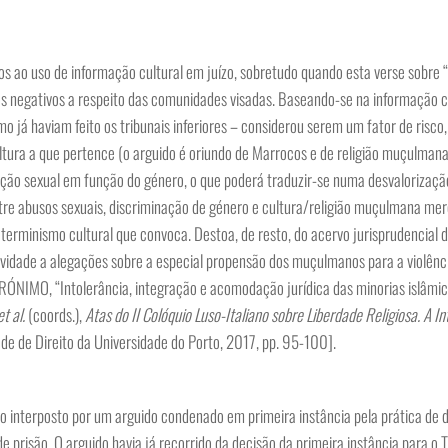
dos ao uso de informação cultural em juízo, sobretudo quando esta verse sobre 
ipos negativos a respeito das comunidades visadas. Baseando-se na informação 
mo já haviam feito os tribunais inferiores – considerou serem um fator de risco
ltura a que pertence (o arguido é oriundo de Marrocos e de religião muçulman
ação sexual em função do género, o que poderá traduzir-se numa desvalorização
entre abusos sexuais, discriminação de género e cultura/religião muçulmana me
terminismo cultural que convoca. Destoa, de resto, do acervo jurisprudencial d
vidade a alegações sobre a especial propensão dos muçulmanos para a violênc
ERÓNIMO, “Intolerância, integração e acomodação jurídica das minorias islâmi
et al.
(coords.),
Atas do II Colóquio Luso-Italiano sobre Liberdade Religiosa. A In
dade de Direito da Universidade do Porto, 2017, pp. 95-100].
o interposto por um arguido condenado em primeira instância pela prática de 
e prisão. O arguido havia já recorrido da decisão da primeira instância para o T