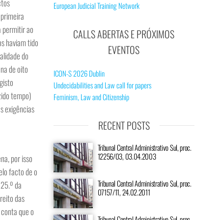
ctos
European Judicial Training Network
 primeira
 permitir ao
CALLS ABERTAS E PRÓXIMOS
s haviam tido
EVENTOS
nalidade do
na de oito
ICON-S 2026 Dublin
gisto
Undecidabilities and Law call for papers
zido tempo)
Feminism, Law and Citizenship
es exigências
RECENT POSTS
Tribunal Central Administrativo Sul, proc.
12256/03, 03.04.2003
na, por isso
elo facto de o
Tribunal Central Administrativo Sul, proc.
 25.º da
07157/11, 24.02.2011
reito das
 conta que o
Tribunal Central Administrativo Sul, proc.