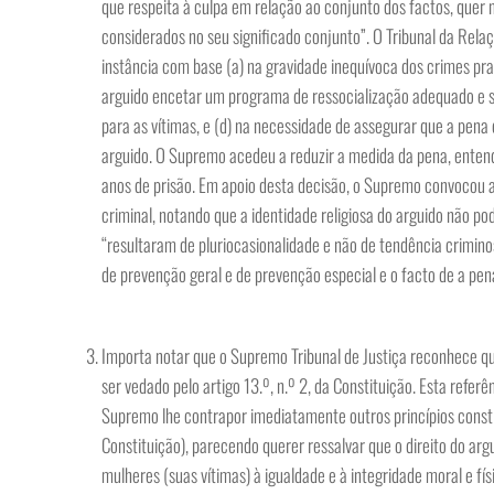
que respeita à culpa em relação ao conjunto dos factos, quer 
considerados no seu significado conjunto”. O Tribunal da Rel
instância com base (a) na gravidade inequívoca dos crimes pr
arguido encetar um programa de ressocialização adequado e s
para as vítimas, e (d) na necessidade de assegurar que a pena 
arguido. O Supremo acedeu a reduzir a medida da pena, entend
anos de prisão. Em apoio desta decisão, o Supremo convocou a 
criminal, notando que a identidade religiosa do arguido não p
“resultaram de pluriocasionalidade e não de tendência crimino
de prevenção geral e de prevenção especial e o facto de a pena
Importa notar que o Supremo Tribunal de Justiça reconhece qu
ser vedado pelo artigo 13.º, n.º 2, da Constituição. Esta refer
Supremo lhe contrapor imediatamente outros princípios constit
Constituição), parecendo querer ressalvar que o direito do arg
mulheres (suas vítimas) à igualdade e à integridade moral e 