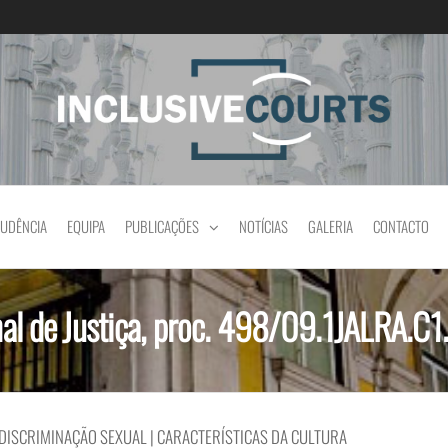
Igualdade e diferença cultural na prática jud
RUDÊNCIA
EQUIPA
PUBLICAÇÕES
NOTÍCIAS
GALERIA
CONTACTO
al de Justiça, proc. 498/09.1JALRA.C1
 DISCRIMINAÇÃO SEXUAL | CARACTERÍSTICAS DA CULTURA