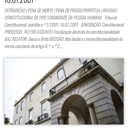
EXTRADIÇÃO | PENA DE MORTE | PENA DE PRISÃO PERPÉTUA | REVISÃO
CONSTITUCIONAL DE 1997 | DIGNIDADE DA PESSOA HUMANA Tribunal
Constitucional, acórdão n.º 1/2001, 10.01.2001 JURISDIÇÃO: Constitucional
PROCESSO: 742/99 ASSUNTO: Fiscalização abstrata da constitucionalidade
JUIZ RELATOR: Sousa e Brito DECISÃO: Não declara a inconstitucionalidade da
norma constante do artigo 6.º, n.º 2,…