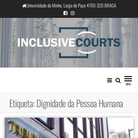
Saltar
Universidade do Minho, Largo do Paço 4700-320 BRAGA
para
o
conteúdo
InclusiveCourts
Igualdade e diferença cultural na
prática judicial portuguesa
MENU
Etiqueta:
Dignidade da Pessoa Humana