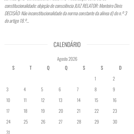
constitucionalidade; objeção de consciência JUIZ RELATOR: Monteiro Dinis
DECISÃO: Não inconstitucionalidade da norma constante da alínea d) do n.º 3
do artigo 18.º…
CALENDÁRIO
Agosto 2026
S
T
Q
Q
S
S
D
1
2
3
4
5
6
7
8
9
10
11
12
13
14
15
16
17
18
19
20
21
22
23
24
25
26
27
28
29
30
31