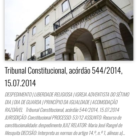
Tribunal Constitucional, acórdão 544/2014,
15.07.2014
DESPEDIMENTO | LIBERDADE RELIGIOSA | IGREJA ADVENTISTA DO SÉTIMO
DIA | DIA DE GUARDA | PRINCÍPIO DA IGUALDADE | ACOMODAÇÃO
RAZOÁVEL Tribunal Constitucional, acórdão 544/2014, 15.07.2014
JURISDIÇÃO: Constitucional PROCESSO: 53/12 ASSUNTO: Recurso de
constitucionalidade; despedimento JUIZ RELATOR: Maria José Rangel de
Mesquita DECISÃO: Interpreta as normas do artigo 14.º, n.º 1, alíneas a)…