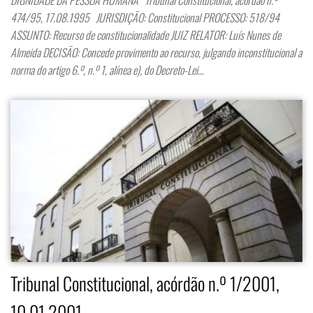
474/95, 17.08.1995 JURISDIÇÃO: Constitucional PROCESSO: 518/94
ASSUNTO: Recurso de constitucionalidade JUIZ RELATOR: Luís Nunes de
Almeida DECISÃO: Concede provimento ao recurso, julgando inconstitucional a
norma do artigo 6.º, n.º 1, alínea e), do Decreto-Lei…
Tribunal Constitucional, acórdão n.º 1/2001,
10.01.2001