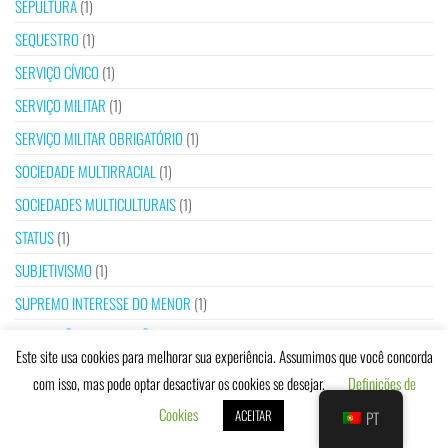
SEPULTURA
(1)
SEQUESTRO
(1)
SERVIÇO CÍVICO
(1)
SERVIÇO MILITAR
(1)
SERVIÇO MILITAR OBRIGATÓRIO
(1)
SOCIEDADE MULTIRRACIAL
(1)
SOCIEDADES MULTICULTURAIS
(1)
STATUS
(1)
SUBJETIVISMO
(1)
SUPREMO INTERESSE DO MENOR
(1)
SUSPENSÃO DA EXECUÇÃO DA PENA
(1)
Este site usa cookies para melhorar sua experiência. Assumimos que você concorda
TALAQ
(1)
com isso, mas pode optar desactivar os cookies se desejar.
Definições de
TERRITÓRIO DE MACAU
(1)
Cookies
ACEITAR
PT
TESTE DE VIRGINDADE
(1)