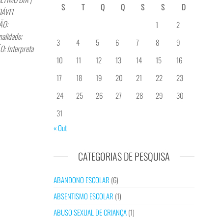
S
T
Q
Q
S
S
D
ZOÁVEL
ÃO:
1
2
alidade;
3
4
5
6
7
8
9
: Interpreta
10
11
12
13
14
15
16
17
18
19
20
21
22
23
24
25
26
27
28
29
30
31
« Out
CATEGORIAS DE PESQUISA
ABANDONO ESCOLAR
(6)
ABSENTISMO ESCOLAR
(1)
ABUSO SEXUAL DE CRIANÇA
(1)