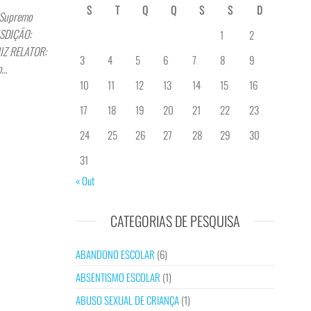
S
T
Q
Q
S
S
D
Supremo
ISDIÇÃO:
1
2
UIZ RELATOR:
3
4
5
6
7
8
9
o…
10
11
12
13
14
15
16
17
18
19
20
21
22
23
24
25
26
27
28
29
30
31
« Out
CATEGORIAS DE PESQUISA
ABANDONO ESCOLAR
(6)
ABSENTISMO ESCOLAR
(1)
ABUSO SEXUAL DE CRIANÇA
(1)