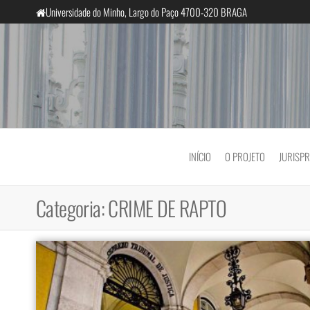
Saltar
Universidade do Minho, Largo do Paço 4700-320 BRAGA
para
o
conteúdo
InclusiveCourts
INÍCIO
O PROJETO
JURISP
Categoria:
CRIME DE RAPTO