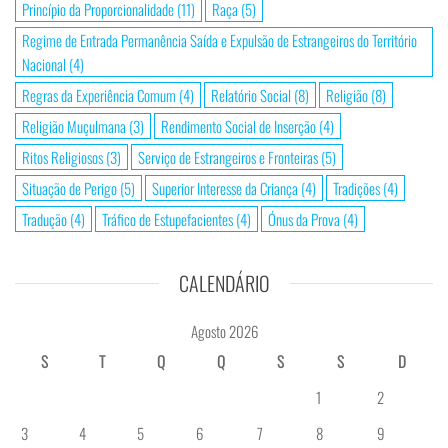
Princípio da Proporcionalidade
(11)
Raça
(5)
Regime de Entrada Permanência Saída e Expulsão de Estrangeiros do Território
Nacional
(4)
Regras da Experiência Comum
(4)
Relatório Social
(8)
Religião
(8)
Religião Muçulmana
(3)
Rendimento Social de Inserção
(4)
Ritos Religiosos
(3)
Serviço de Estrangeiros e Fronteiras
(5)
Situação de Perigo
(5)
Superior Interesse da Criança
(4)
Tradições
(4)
Tradução
(4)
Tráfico de Estupefacientes
(4)
Ónus da Prova
(4)
CALENDÁRIO
Agosto 2026
S
T
Q
Q
S
S
D
1
2
3
4
5
6
7
8
9