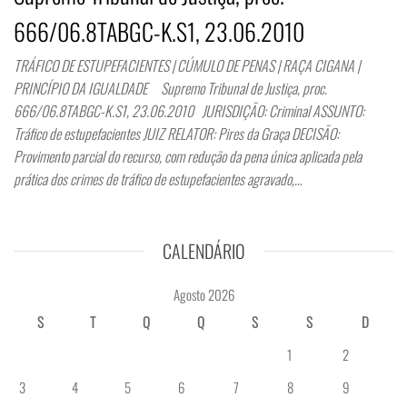
666/06.8TABGC-K.S1, 23.06.2010
TRÁFICO DE ESTUPEFACIENTES | CÚMULO DE PENAS | RAÇA CIGANA |
PRINCÍPIO DA IGUALDADE Supremo Tribunal de Justiça, proc.
666/06.8TABGC-K.S1, 23.06.2010 JURISDIÇÃO: Criminal ASSUNTO:
Tráfico de estupefacientes JUIZ RELATOR: Pires da Graça DECISÃO:
Provimento parcial do recurso, com redução da pena única aplicada pela
prática dos crimes de tráfico de estupefacientes agravado,…
CALENDÁRIO
Agosto 2026
S
T
Q
Q
S
S
D
1
2
3
4
5
6
7
8
9