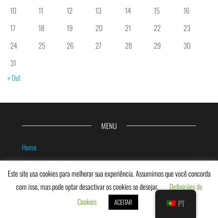
10
11
12
13
14
15
16
17
18
19
20
21
22
23
24
25
26
27
28
29
30
31
« Out
MENU
Home
O Projeto InclusiveCourts
Este site usa cookies para melhorar sua experiência. Assumimos que você concorda
Jurisprudência
com isso, mas pode optar desactivar os cookies se desejar.
Definições de
Equipa
Cookies
ACEITAR
PT
Notícias