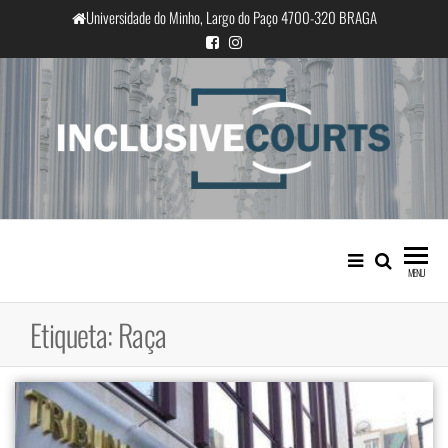
Saltar
Universidade do Minho, Largo do Paço 4700-320 BRAGA
para
o
conteúdo
InclusiveCourts
Igualdade e diferença cultural na
prática judicial portuguesa
MENU
Etiqueta:
Raça