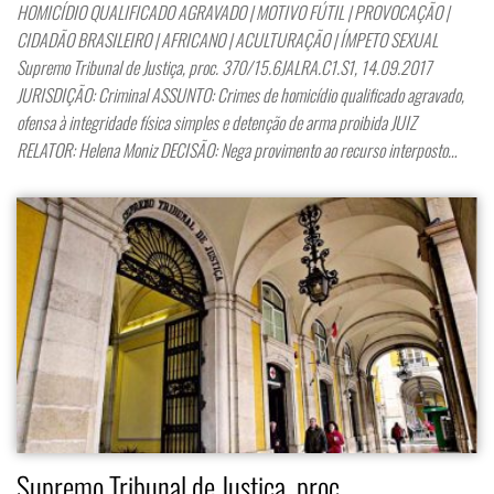
HOMICÍDIO QUALIFICADO AGRAVADO | MOTIVO FÚTIL | PROVOCAÇÃO |
CIDADÃO BRASILEIRO | AFRICANO | ACULTURAÇÃO | ÍMPETO SEXUAL
Supremo Tribunal de Justiça, proc. 370/15.6JALRA.C1.S1, 14.09.2017
JURISDIÇÃO: Criminal ASSUNTO: Crimes de homicídio qualificado agravado,
ofensa à integridade física simples e detenção de arma proibida JUIZ
RELATOR: Helena Moniz DECISÃO: Nega provimento ao recurso interposto…
Supremo Tribunal de Justiça, proc.